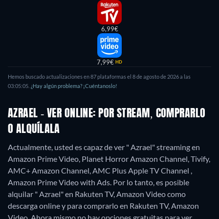
6,99€
7,99€
HD
Hemos buscado actualizaciones en
87
plataformas el
8 de agosto de 2026
a las
03:05:05
.
¿Hay algún problema? ¡Cuéntanoslo!
AZRAEL - VER ONLINE: POR STREAM, COMPRARLO
O ALQUÍLALA
Actualmente, usted es capaz de ver " Azrael" streaming en
Amazon Prime Video, Planet Horror Amazon Channel, Tivify,
AMC+ Amazon Channel, AMC Plus Apple TV Channel ,
Amazon Prime Video with Ads. Por lo tanto, es posible
alquilar " Azrael" en Rakuten TV, Amazon Video como
descarga online y para comprarlo en Rakuten TV, Amazon
Video.
Ahora mismo no hay opciones gratuitas para ver