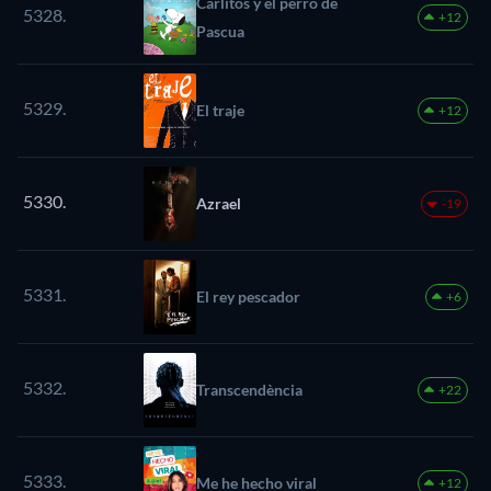
Carlitos y el perro de
5328.
+12
Pascua
5329.
El traje
+12
5330.
Azrael
-19
5331.
El rey pescador
+6
5332.
Transcendència
+22
5333.
Me he hecho viral
+12