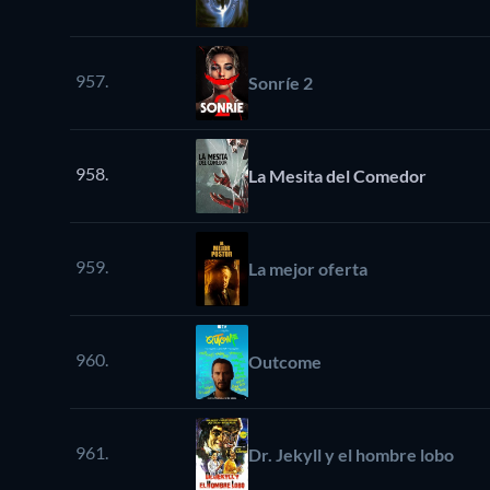
957.
Sonríe 2
958.
La Mesita del Comedor
959.
La mejor oferta
960.
Outcome
961.
Dr. Jekyll y el hombre lobo