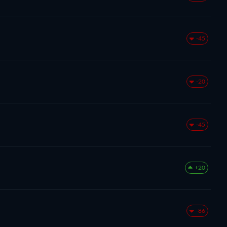
-45
-20
-45
+20
-86