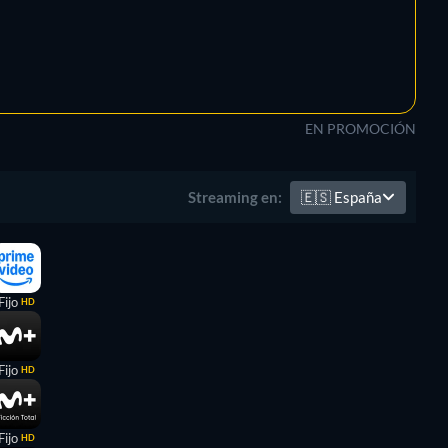
EN PROMOCIÓN
🇪🇸
España
Streaming en:
Fijo
HD
Fijo
HD
Fijo
HD