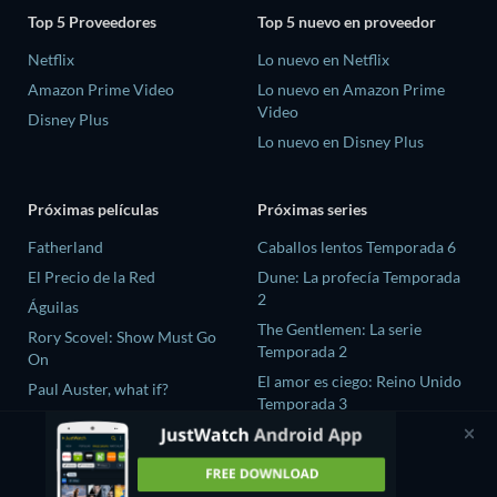
Top 5 Proveedores
Top 5 nuevo en proveedor
Netflix
Lo nuevo en Netflix
Amazon Prime Video
Lo nuevo en Amazon Prime
Video
Disney Plus
Lo nuevo en Disney Plus
Próximas películas
Próximas series
Fatherland
Caballos lentos Temporada 6
El Precio de la Red
Dune: La profecía Temporada
2
Águilas
The Gentlemen: La serie
Rory Scovel: Show Must Go
Temporada 2
On
El amor es ciego: Reino Unido
Paul Auster, what if?
Temporada 3
The Chosen In The Wild with
Bear Grylls Temporada 1