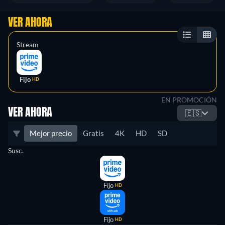
VER AHORA
Stream
Fijo
HD
EN PROMOCIÓN
VER AHORA
🇪🇸
Mejor precio
Gratis
4K
HD
SD
Susc.
Fijo
HD
Fijo
HD