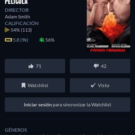
PELÍCULA
DIRECTOR
Adam Smith
CALIFICACIÓN
54%
(113)
5.8 (9k)
56%
71
42
Watchlist
Visto
Iniciar sesión
para sincronizar la Watchlist
GÉNEROS