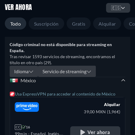
VER AHORA
🇪🇸
Todo
Suscripción
Gratis
Alquilar
Co
Código criminal no está disponible para streaming en
España.
Tras revisar 1593 servicios de streaming, encontramos el
título en otro país (29).
Idioma
Servicio de streaming
México
Usa ExpressVPN para acceder al contenido de México
Alquilar
39,00 MXN (1,96€)
CC
16
Ver ahora
99min
- Español, Inglés,