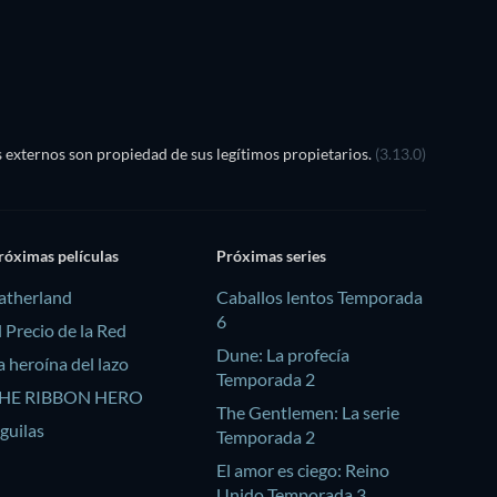
externos son propiedad de sus legítimos propietarios.
(3.13.0)
róximas películas
Próximas series
atherland
Caballos lentos Temporada
6
l Precio de la Red
Dune: La profecía
a heroína del lazo
Temporada 2
HE RIBBON HERO
The Gentlemen: La serie
guilas
Temporada 2
El amor es ciego: Reino
Unido Temporada 3