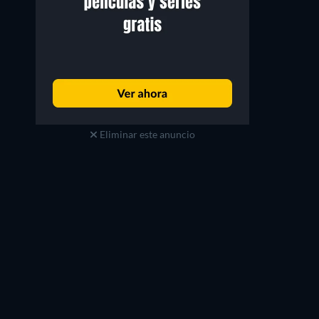
Camille Rowe
Kev Adams
Camille Rowe
Kev Adams
Eliminar este anuncio