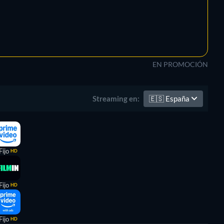
EN PROMOCIÓN
🇪🇸
España
Streaming en:
Fijo
HD
Fijo
HD
Fijo
HD