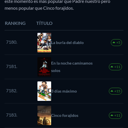
este momento es más popular que Padre nuestro pero
menos popular que Cinco forajidos.
RANKING
TÍTULO
7180.
La burla del diablo
+5
En la noche caminamos
7181.
+11
solos
7182.
3 días máximo
+15
7183.
Cinco forajidos
+11