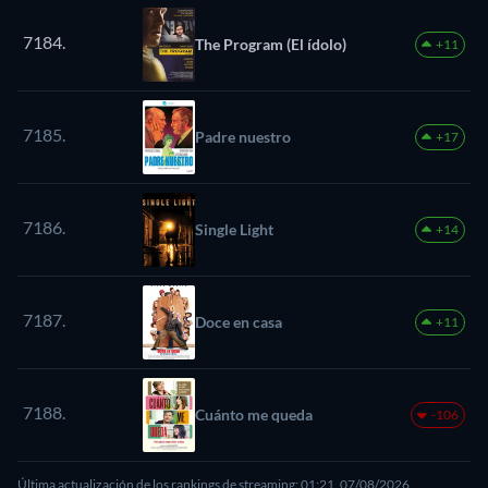
7184.
The Program (El ídolo)
+11
7185.
Padre nuestro
+17
7186.
Single Light
+14
7187.
Doce en casa
+11
7188.
Cuánto me queda
-106
Última actualización de los rankings de streaming: 01:21, 07/08/2026