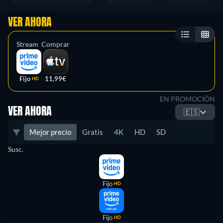
VER AHORA
Stream
Comprar
Fijo
11,99€
HD
EN PROMOCIÓN
VER AHORA
🇪🇸
Mejor precio
Gratis
4K
HD
SD
Susc.
Fijo
HD
Fijo
HD