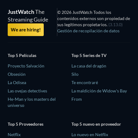
JustWatch
The
© 2026 JustWatch Todos los
contenidos externos son propiedad de
Streaming Guide
sus legítimos propietarios.
(3.13.0)
We are hiring!
Gestión de recopilación de datos
Top 5 Películas
Top 5 Series de TV
Proyecto Salvación
La casa del dragón
Obsesión
Silo
La Odisea
Te encontraré
Las ovejas detectives
La maldición de Widow's Bay
He-Man y los masters del
From
universo
Top 5 Proveedores
Top 5 nuevo en proveedor
Netflix
Lo nuevo en Netflix