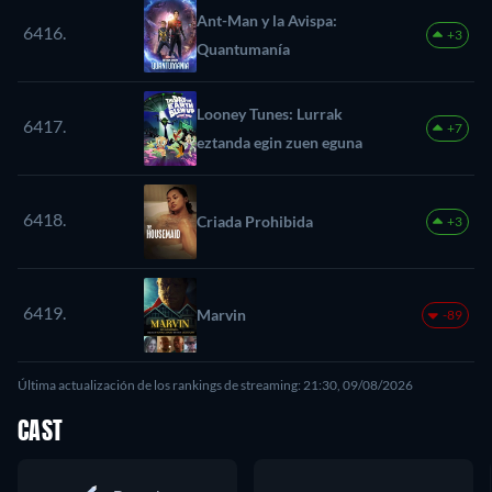
Ant-Man y la Avispa:
6416.
+3
Quantumanía
Looney Tunes: Lurrak
6417.
+7
eztanda egin zuen eguna
6418.
Criada Prohibida
+3
6419.
Marvin
-89
Última actualización de los rankings de streaming: 21:30, 09/08/2026
CAST