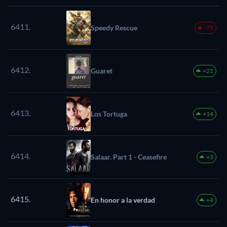
6411.
Speedy Rescue
-72
6412.
Guaret
+21
6413.
Los Tortuga
+14
6414.
Salaar. Part 1 - Ceasefire
+3
6415.
En honor a la verdad
+4