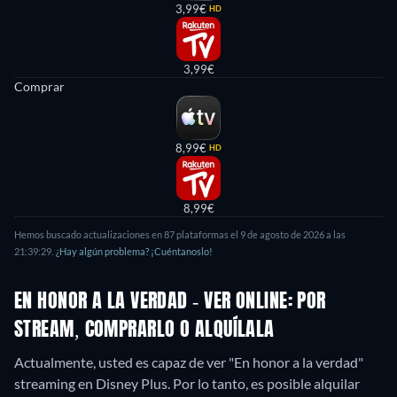
3,99€
HD
3,99€
Comprar
8,99€
HD
8,99€
Hemos buscado actualizaciones en
87
plataformas el
9 de agosto de 2026
a las
21:39:29
.
¿Hay algún problema? ¡Cuéntanoslo!
EN HONOR A LA VERDAD - VER ONLINE: POR
STREAM, COMPRARLO O ALQUÍLALA
Actualmente, usted es capaz de ver "En honor a la verdad"
streaming en Disney Plus. Por lo tanto, es posible alquilar