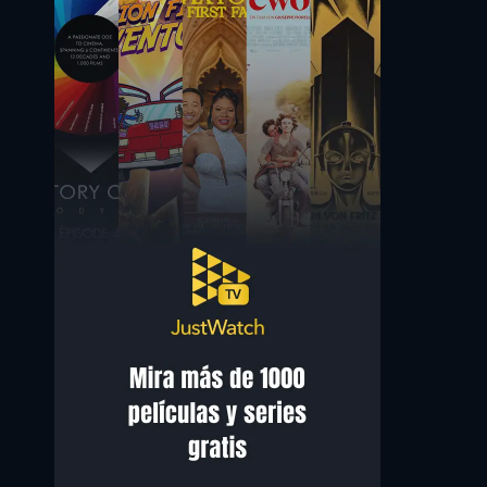
Sabine Bethmann
Luciana Paluzzi
Irene Rhode
Baharani - Seetha's Servant