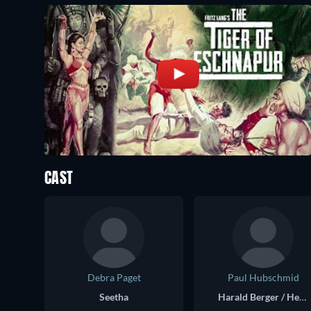
CAST
Debra Paget
Paul Hubschmid
Seetha
Harald Berger / Henri Mercier (in French version)