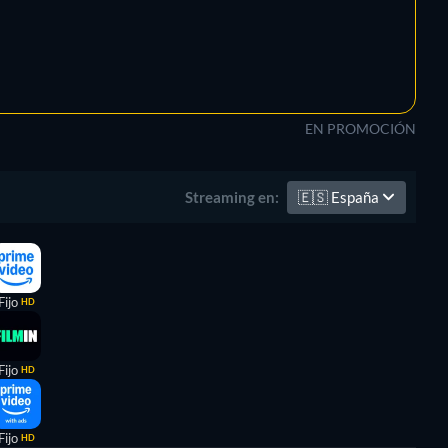
EN PROMOCIÓN
🇪🇸
España
Streaming en:
Fijo
HD
Fijo
HD
Fijo
HD