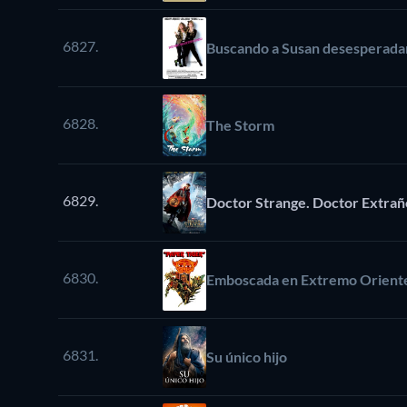
6827.
Buscando a Susan desesperad
6828.
The Storm
6829.
Doctor Strange. Doctor Extrañ
6830.
Emboscada en Extremo Orient
6831.
Su único hijo