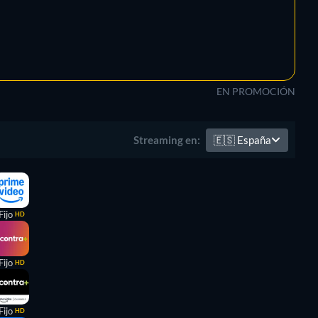
EN PROMOCIÓN
🇪🇸
España
Streaming en:
Fijo
HD
Fijo
HD
Fijo
HD