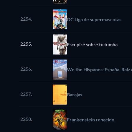
2254.
DC Liga de supermascotas
2255.
Escupiré sobre tu tumba
2256.
We the Hispanos: España, Raíz
2257.
Barajas
2258.
Frankenstein renacido