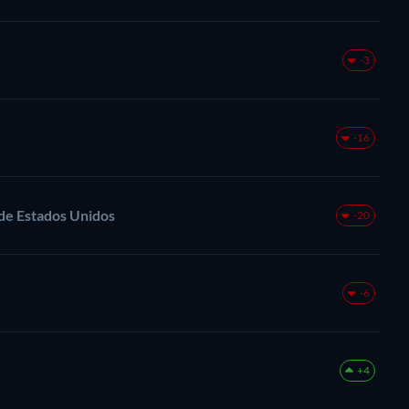
-3
-16
 de Estados Unidos
-20
-6
+4