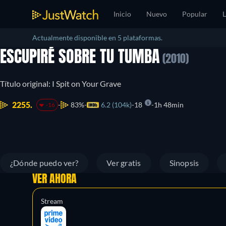
Inicio
Nuevo
Popular
L
Actualmente disponible en 5 plataformas.
ESCUPIRÉ SOBRE TU TUMBA
(2010)
Título original: I Spit on Your Grave
2255.
83%
6.2 (104k)
18
1h 48min
-16
¿Dónde puedo ver?
Ver gratis
Sinopsis
VER AHORA
Stream