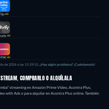
Fijo
HD
ratis
HD
,99€
HD
sto de 2026
a las
15:39:55
.
¿Hay algún problema? ¡Cuéntanoslo!
R STREAM, COMPRARLO O ALQUÍLALA
tumba" streaming en Amazon Prime Video, Acontra Plus,
o with Ads o para alquilar en Acontra Plus online.
También