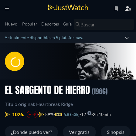
Nuevo
Popular
Deportes
Guía
Actualmente disponible en 5 plataformas.
EL SARGENTO DE HIERRO
(1986)
Título original: Heartbreak Ridge
1026.
89%
6.8 (53k)
12
2h 10min
-9
¿Dónde puedo ver?
Ver gratis
Sinopsis