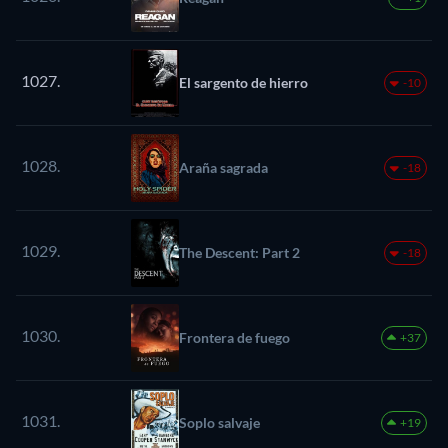
1027.
El sargento de hierro
-10
1028.
Araña sagrada
-18
1029.
The Descent: Part 2
-18
1030.
Frontera de fuego
+37
1031.
Soplo salvaje
+19