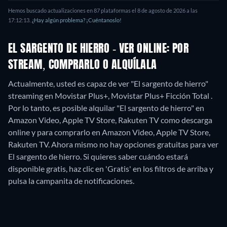
Hemos buscado actualizaciones en
87
plataformas el
8 de agosto de 2026
a las
17:12:13
.
¿Hay algún problema? ¡Cuéntanoslo!
EL SARGENTO DE HIERRO - VER ONLINE: POR
STREAM, COMPRARLO O ALQUÍLALA
Actualmente, usted es capaz de ver "El sargento de hierro"
streaming en Movistar Plus+, Movistar Plus+ Ficción Total .
Por lo tanto, es posible alquilar "El sargento de hierro" en
Amazon Video, Apple TV Store, Rakuten TV como descarga
online y para comprarlo en Amazon Video, Apple TV Store,
Rakuten TV.
Ahora mismo no hay opciones gratuitas para ver
El sargento de hierro. Si quieres saber cuándo estará
disponible gratis, haz clic en 'Gratis' en los filtros de arriba y
pulsa la campanita de notificaciones.