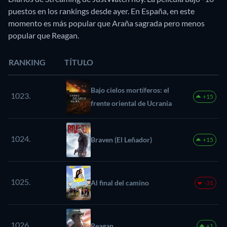
puestos en los rankings desde ayer. En España, en este
momento es más popular que Araña sagrada pero menos
popular que Reagan.
RANKING
TÍTULO
Bajo cielos mortíferos: el
1023.
+15
frente oriental de Ucrania
1024.
Braven (El Leñador)
+15
1025.
Al final del camino
-31
1026.
Reagan
+1