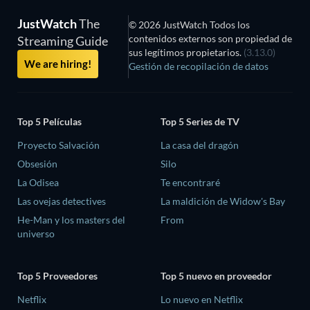
JustWatch
The
© 2026 JustWatch Todos los
contenidos externos son propiedad de
Streaming Guide
sus legítimos propietarios.
(3.13.0)
We are hiring!
Gestión de recopilación de datos
Top 5 Películas
Top 5 Series de TV
Proyecto Salvación
La casa del dragón
Obsesión
Silo
La Odisea
Te encontraré
Las ovejas detectives
La maldición de Widow's Bay
He-Man y los masters del
From
universo
Top 5 Proveedores
Top 5 nuevo en proveedor
Netflix
Lo nuevo en Netflix