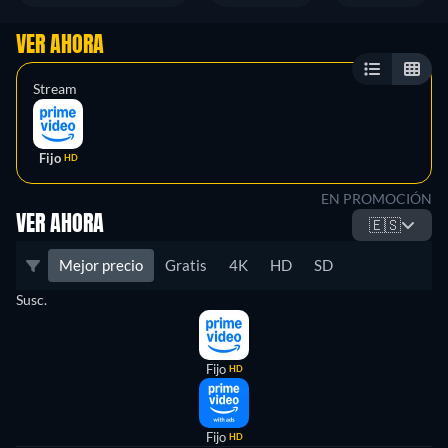
VER AHORA
Stream
Fijo
HD
EN PROMOCIÓN
VER AHORA
🇪🇸
Mejor precio
Gratis
4K
HD
SD
Susc.
Fijo
HD
Fijo
HD