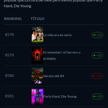
Hard, Die Young.
RANKING
TÍTULO
8578.
La vida era en serio
+12
Errementari: el herrero y
8579.
+15
el diablo
8580.
Verano del 84
-174
8581.
Party Hard, Die Young
+15