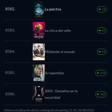
8582.
La piel fría
+3
8583.
La chica del valle
+7
8584.
Midiendo el mundo
+9
8585.
Arrepentida
+15
2001 : Destellos en la
8586.
+15
oscuridad
Última actualización de los rankings de streaming: 21:30, 06/08/2026