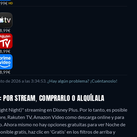
,99€
HD
8,99€
8,99€
8,99€
to de 2026 a las 3:34:53.
¿Hay algún problema? ¡Cuéntanoslo!
NE: POR STREAM, COMPRARLO O ALQUÍLALA
ht Night)" streaming en Disney Plus. Por lo tanto, es posible
tore, Rakuten TV, Amazon Video como descarga online y para
o.
Ahora mismo no hay opciones gratuitas para ver Noche de
ble gratis, haz clic en 'Gratis' en los filtros de arriba y