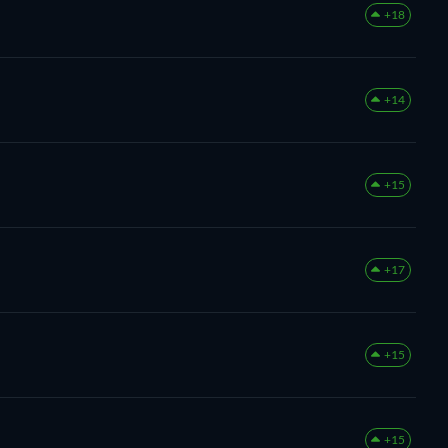
+18
+14
+15
+17
+15
+15