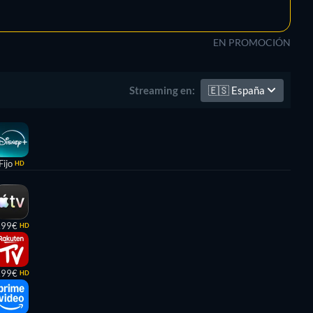
EN PROMOCIÓN
🇪🇸
España
Streaming en:
Fijo
HD
,99€
HD
,99€
HD