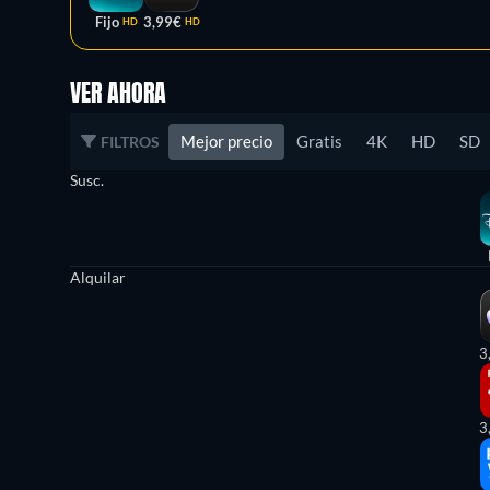
Fijo
3,99€
HD
HD
VER AHORA
Mejor precio
Gratis
4K
HD
SD
FILTROS
Susc.
Alquilar
3
3