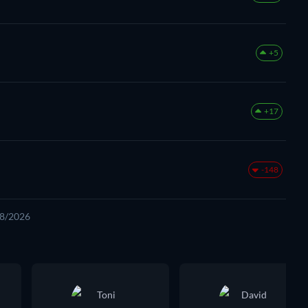
+5
+17
-148
08/2026