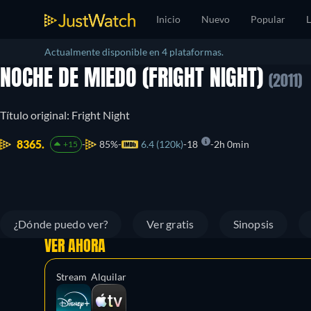
Inicio
Nuevo
Popular
L
Actualmente disponible en 4 plataformas.
NOCHE DE MIEDO (FRIGHT NIGHT)
(2011)
Título original: Fright Night
8365.
85%
6.4 (120k)
18
2h 0min
+15
¿Dónde puedo ver?
Ver gratis
Sinopsis
VER AHORA
Stream
Alquilar