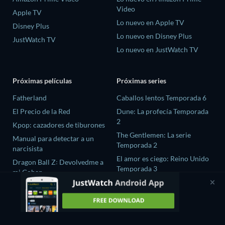
Video
Apple TV
Lo nuevo en Apple TV
Disney Plus
Lo nuevo en Disney Plus
JustWatch TV
Lo nuevo en JustWatch TV
Próximas películas
Próximas series
Fatherland
Caballos lentos Temporada 6
El Precio de la Red
Dune: La profecía Temporada
2
Kpop: cazadores de tiburones
The Gentlemen: La serie
Manual para detectar a un
Temporada 2
narcisista
El amor es ciego: Reino Unido
Dragon Ball Z꞉ Devolvedme a
Temporada 3
mi Gohan
La maldición de Oak Island
Temporada 12