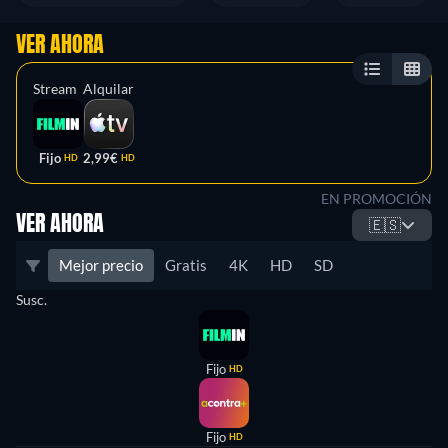
VER AHORA
Stream
Alquilar
Fijo
2,99€
HD
HD
EN PROMOCIÓN
VER AHORA
🇪🇸
Mejor precio
Gratis
4K
HD
SD
Susc.
Fijo
HD
Fijo
HD