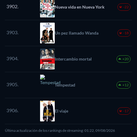
3902.
Nueva vida en Nueva York
-22
3903.
Un pez llamado Wanda
-18
3904.
Intercambio mortal
+20
3905.
Tempestad
+12
3906.
El viaje
-17
Última actualización de los rankings de streaming: 01:22, 09/08/2026