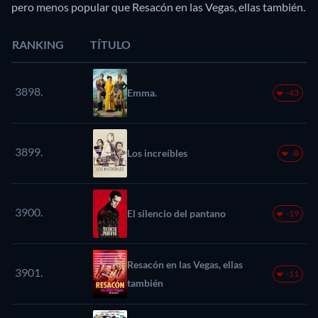
pero menos popular que Resacón en las Vegas, ellas también.
RANKING
TÍTULO
3898.
Emma.
-43
3899.
Los increíbles
-8
3900.
El silencio del pantano
-19
Resacón en las Vegas, ellas
3901.
-11
también