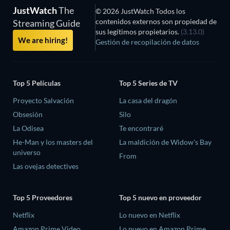
JustWatch
The
© 2026 JustWatch Todos los
contenidos externos son propiedad de
Streaming Guide
sus legítimos propietarios.
(3.13.0)
We are hiring!
Gestión de recopilación de datos
Top 5 Películas
Top 5 Series de TV
Proyecto Salvación
La casa del dragón
Obsesión
Silo
La Odisea
Te encontraré
He-Man y los masters del
La maldición de Widow's Bay
universo
From
Las ovejas detectives
Top 5 Proveedores
Top 5 nuevo en proveedor
Netflix
Lo nuevo en Netflix
Amazon Prime Video
Lo nuevo en Amazon Prime