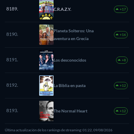
8189.
C.R.A.Z.Y.
+17
Planeta Solteros: Una
8190.
+16
aventura en Grecia
8191.
Los desconocidos
+8
8192.
La Biblia en pasta
+12
8193.
The Normal Heart
+12
Última actualización de los rankings de streaming: 01:22, 09/08/2026