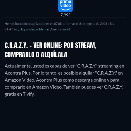
7,99€
Hemos buscado actualizaciones en
87
plataformas el
8 de agosto de 2026
a las
21:47:26
.
¿Hay algún problema? ¡Cuéntanoslo!
C.R.A.Z.Y. - VER ONLINE: POR STREAM,
COMPRARLO O ALQUÍLALA
Actualmente, usted es capaz de ver "C.R.A.Z.Y." streaming en
Acontra Plus. Por lo tanto, es posible alquilar "C.R.A.Z.Y." en
Amazon Video, Acontra Plus como descarga online y para
comprarlo en Amazon Video.
También puedes ver C.R.A.Z.Y.
gratis en Tivify.