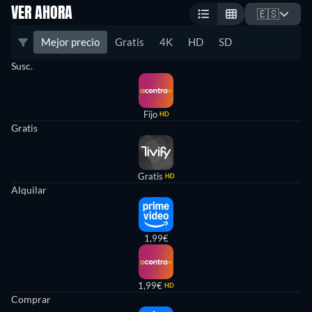
VER AHORA
🇪🇸
Mejor precio
Gratis
4K
HD
SD
Susc.
Fijo
HD
Gratis
Gratis
HD
Alquilar
1,99€
1,99€
HD
Comprar