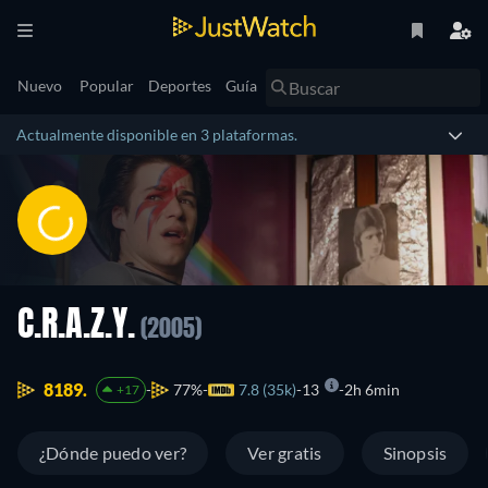
Nuevo
Popular
Deportes
Guía
Actualmente disponible en 3 plataformas.
C.R.A.Z.Y.
(2005)
8189.
77%
7.8 (35k)
13
2h 6min
+17
¿Dónde puedo ver?
Ver gratis
Sinopsis