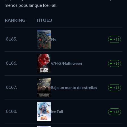
menos popular que Ice Fall.
RANKING
TÍTULO
8185.
Fly
+11
8186.
V/H/S/Halloween
+16
8187.
Bajo un manto de estrellas
+13
8188.
Ice Fall
+16