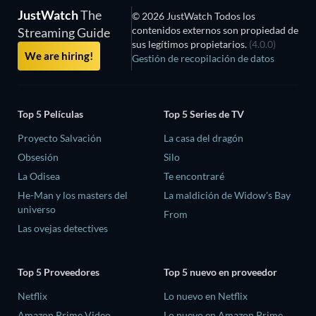
JustWatch
The
© 2026 JustWatch Todos los
contenidos externos son propiedad de
Streaming Guide
sus legítimos propietarios.
(4.0.0)
We are hiring!
Gestión de recopilación de datos
Top 5 Películas
Top 5 Series de TV
Proyecto Salvación
La casa del dragón
Obsesión
Silo
La Odisea
Te encontraré
He-Man y los masters del
La maldición de Widow's Bay
universo
From
Las ovejas detectives
Top 5 Proveedores
Top 5 nuevo en proveedor
Netflix
Lo nuevo en Netflix
Amazon Prime Video
Lo nuevo en Amazon Prime