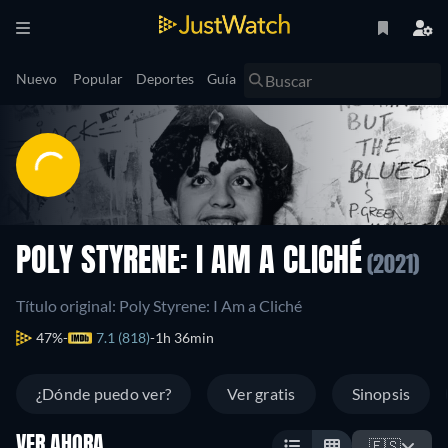
Nuevo
Popular
Deportes
Guía
POLY STYRENE: I AM A CLICHÉ
(2021)
Título original: Poly Styrene: I Am a Cliché
47%
7.1 (818)
1h 36min
¿Dónde puedo ver?
Ver gratis
Sinopsis
VER AHORA
🇪🇸