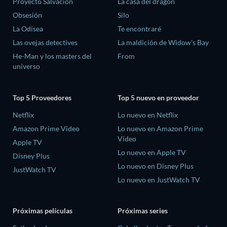
Proyecto Salvación
La casa del dragón
Obsesión
Silo
La Odisea
Te encontraré
Las ovejas detectives
La maldición de Widow's Bay
He-Man y los masters del
From
universo
Top 5 Proveedores
Top 5 nuevo en proveedor
Netflix
Lo nuevo en Netflix
Amazon Prime Video
Lo nuevo en Amazon Prime
Video
Apple TV
Lo nuevo en Apple TV
Disney Plus
Lo nuevo en Disney Plus
JustWatch TV
Lo nuevo en JustWatch TV
Próximas películas
Próximas series