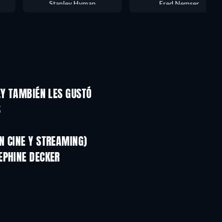
Stanley Hyman
Fred Nemser
EY TAMBIÉN LES GUSTÓ
S
N CINE Y STREAMING)
EPHINE DECKER