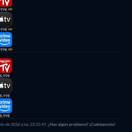
,99€
HD
,99€
HD
,99€
HD
6,99€
8,99€
8,99€
sto de 2026
a las
23:25:47
.
¿Hay algún problema? ¡Cuéntanoslo!