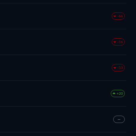
-66
-16
-53
+20
—