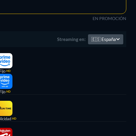
EN PROMOCIÓN
🇪🇸
España
Streaming en:
Fijo
HD
Fijo
HD
licidad
HD