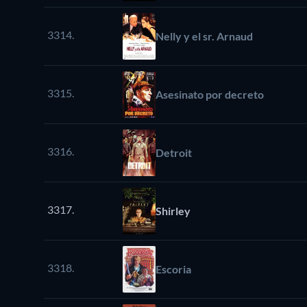
3314.
Nelly y el sr. Arnaud
3315.
Asesinato por decreto
3316.
Detroit
3317.
Shirley
3318.
Escoria