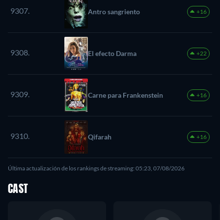
9307.
Antro sangriento
+16
9308.
El efecto Darma
+22
9309.
Carne para Frankenstein
+16
9310.
Qifarah
+16
Última actualización de los rankings de streaming: 05:23, 07/08/2026
CAST