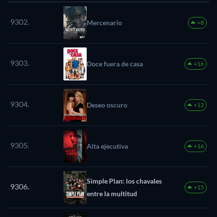
9302.
Mercenario
+8
9303.
Doce fuera de casa
+16
9304.
Deseo oscuro
+12
9305.
Alta ejecutiva
+16
Simple Plan: los chavales
9306.
+15
entre la multitud