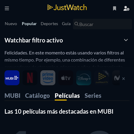
Nuevo
Popular
Deportes
Guía
Watchbar filtro activo
Felicidades. En este momento estás usando varios filtros al
mismo tiempo. Por ejemplo, una combinación de diferentes
proveedores de streaming, géneros o años de lanzamiento.
Con un clic en el botón de reinicio verás fácilmente todos los
contenidos. Watchbar de JustWatch guarda
automáticamente la configuración de filtro individuales para
MUBI
Catálogo
Películas
Series
la vista Popular (donde te encuentra ahora mismo). También
funciona de forma individual para la nueva línea de tiempo y
la búsqueda de los resultados.
Las 10 películas más destacadas en MUBI
De esta manera puedes personalizar JustWatch a tu gusto.
Por ejemplo, podrás mostrar el contenido de tus proveedores
favoritos de streaming, años de lanzamiento o géneros.