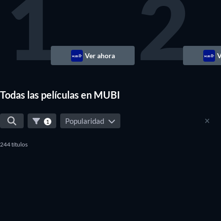
1
2
Ver ahora
V
Todas las películas en MUBI
Popularidad
1
244 títulos