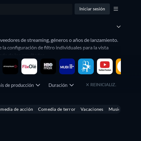
Iniciar sesión
oveedores de streaming, géneros o años de lanzamiento.
 configuración de filtro individuales para la vista
da de los resultados.
avoritos de streaming, años de lanzamiento o géneros.
REINICIALIZ.
ís de producción
Duración
Clasificación por edades
media de acción
Comedia de terror
Vacaciones
Musicales
Bas