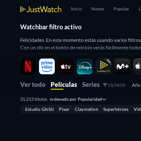
Inicio
Nuevo
Popular
L
Watchbar filtro activo
Felicidades. En este momento estás usando varios filtro
Con un clic en el botón de reinicio verás fácilmente tod
Popular (donde te encuentra ahora mismo). También funci
De esta manera puedes personalizar JustWatch a tu gust
Ver todo
Películas
Series
Año
FILTROS
31.213 títulos
ordenado por
Popularidad
Estudio Ghibli
Pixar
Claymation
Superhéroes
Vid