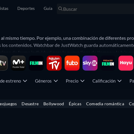
istas
Deportes
Guía
s al mismo tiempo. Por ejemplo, una combinación de diferentes pr
os los contenidos. Watchbar de JustWatch guarda automáticamente la
ona de forma individual para la nueva línea de tiempo y la búsque
o. Por ejemplo, podrás mostrar el contenido de tus proveedores f
 de estreno
Géneros
Precio
Calificación
Pa
eojuegos
Desastre
Bollywood
Épicas
Comedia romántica
Co