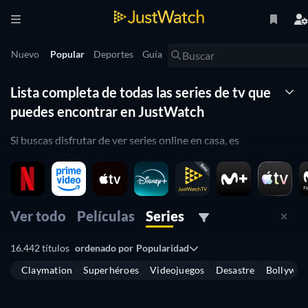
Nuevo
Popular
Deportes
Guía
Lista completa de todas las series de tv que
puedes encontrar en JustWatch
Si buscas disfrutar de ver series online en casa, es
recomendable contar con un buscador online en el que
puedas ver todos los títulos que existen ordenados en
función de las plataformas de streaming en las que se pueden
encontrar.
Ver todo
Películas
Series
Eso es lo que te ofrece JustWatch: un repertorio digital de
16.442 títulos
ordenado por
Popularidad
series en el que puedes explorar y encontrar las ficciones que
deseas ver sin tener que perder tiempo en los buscadores.
Claymation
Superhéroes
Videojuegos
Desastre
Bollywo
TV
TV
TV
TV
Para lograrlo, nuestros apartados dedicados a
búsqueda de
TV
TV