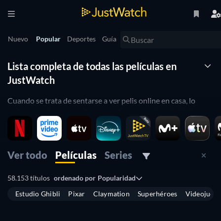
Nuevo
Popular
Deportes
Guía
Lista completa de todas las películas en
JustWatch
Cuando se trata de sentarse a ver pelis online en casa, lo
mejor es contar con un lugar en el que encontrar todas las
producciones que existen clasificadas por los servicios de
streaming donde puedes verlas.
Ver todo
Películas
Series
Eso es lo que te ofrecemos en JustWatch: una biblioteca
virtual de películas donde buscar y encontrar lo que quieres
58.153 títulos
ordenado por
Popularidad
ver sin tener que pasarte en Google horas y horas.
Estudio Ghibli
Pixar
Claymation
Superhéroes
Videojueg
Gracias a nuestra página y nuestra herramienta de
búsqueda
de películas
y
búsqueda de series
, podrás estar al día de la