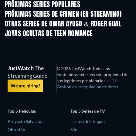
PRÓXIMAS SERIES POPULARES
TV
TV
PRÓXIMAS SERIES DE CRIMEN (EN STREAMING)
Temporada 6
Temporada 2
Tempora
OTRAS SERIES DE OMAR AYUSO & ROGER GUAL
TV
TV
JOYAS OCULTAS DE TEEN ROMANCE
TV
TV
JustWatch
The
© 2026 JustWatch Todos los
contenidos externos son propiedad de
Streaming Guide
sus legítimos propietarios.
(4.0.0)
We are hiring!
Gestión de recopilación de datos
Top 5 Películas
Top 5 Series de TV
Proyecto Salvación
La casa del dragón
Obsesión
Silo