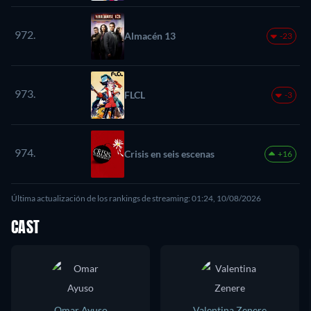
972.
Almacén 13
-23
973.
FLCL
-3
974.
Crisis en seis escenas
+16
Última actualización de los rankings de streaming: 01:24, 10/08/2026
CAST
Omar Ayuso
Valentina Zenere