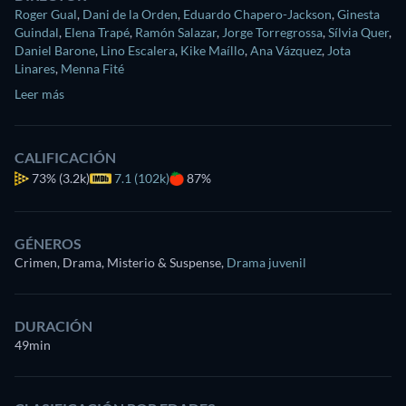
Roger Gual
,
Dani de la Orden
,
Eduardo Chapero-Jackson
,
Ginesta
Guindal
,
Elena Trapé
,
Ramón Salazar
,
Jorge Torregrossa
,
Sílvia Quer
,
Daniel Barone
,
Lino Escalera
,
Kike Maíllo
,
Ana Vázquez
,
Jota
Linares
,
Menna Fité
Leer más
CALIFICACIÓN
73%
(3.2k)
7.1 (102k)
87%
GÉNEROS
Crimen, Drama, Misterio & Suspense
,
Drama juvenil
DURACIÓN
49min