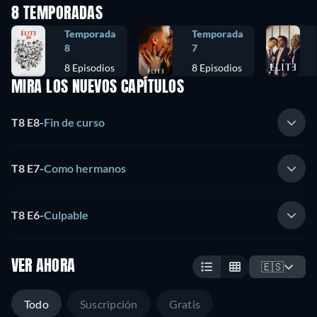
8 TEMPORADAS
Temporada
Temporada
8
7
8 Episodios
8 Episodios
MIRA LOS NUEVOS CAPÍTULOS
T8 E8
-
Fin de curso
T8 E7
-
Como hermanos
T8 E6
-
Culpable
VER AHORA
🇪🇸
Todo
Suscripción
Gratis