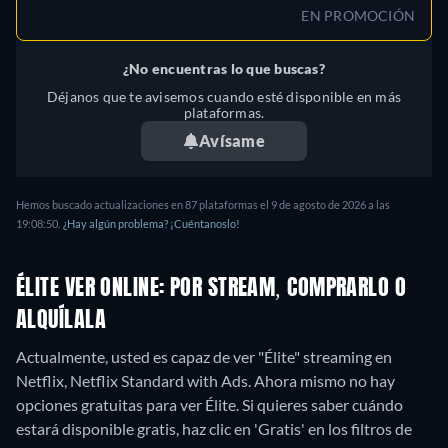
EN PROMOCIÓN
¿No encuentras lo que buscas?
Déjanos que te avisemos cuando esté disponible en más
plataformas.
Avísame
Hemos buscado actualizaciones en
87
plataformas el
9 de agosto de 2026
a las
19:08:50
.
¿Hay algún problema? ¡Cuéntanoslo!
ÉLITE VER ONLINE: POR STREAM, COMPRARLO O
ALQUÍLALA
Actualmente, usted es capaz de ver "Élite" streaming en
Netflix, Netflix Standard with Ads.
Ahora mismo no hay
opciones gratuitas para ver Élite. Si quieres saber cuándo
estará disponible gratis, haz clic en 'Gratis' en los filtros de