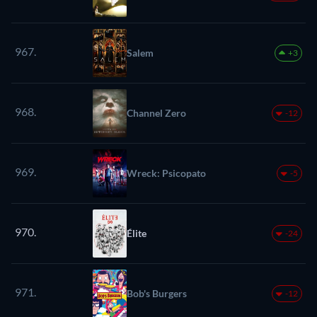
967.
Salem
+3
968.
Channel Zero
-12
969.
Wreck: Psicopato
-5
970.
Élite
-24
971.
Bob's Burgers
-12