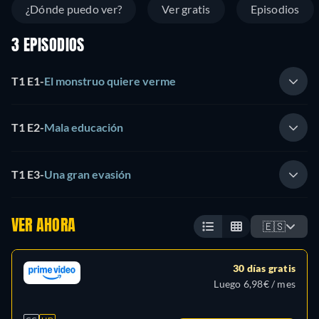
¿Dónde puedo ver?
Ver gratis
Episodios
3 EPISODIOS
T1 E1
-
El monstruo quiere verme
T1 E2
-
Mala educación
T1 E3
-
Una gran evasión
VER AHORA
🇪🇸
30 días gratis
Luego 6,98€ / mes