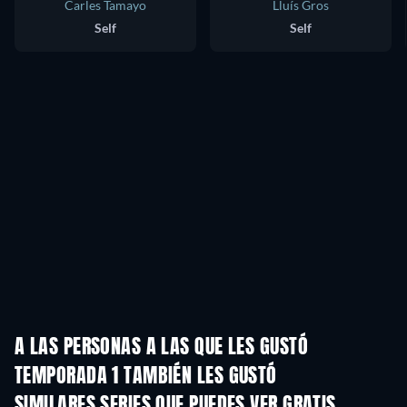
Carles Tamayo
Lluís Gros
Self
Self
A LAS PERSONAS A LAS QUE LES GUSTÓ
TEMPORADA 1 TAMBIÉN LES GUSTÓ
TV
TV
SIMILARES SERIES QUE PUEDES VER GRATIS
TV