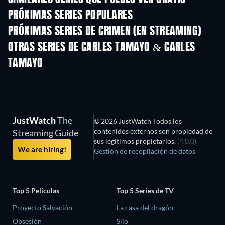
PRÓXIMAS SERIES POPULARES
TV
TV
PRÓXIMAS SERIES DE CRIMEN (EN STREAMING)
Temporada 6
Temporada 2
Tempora
OTRAS SERIES DE CARLES TAMAYO & CARLES
TAMAYO
TV
JustWatch
The
© 2026 JustWatch Todos los
contenidos externos son propiedad de
Streaming Guide
sus legítimos propietarios.
(4.0.0)
We are hiring!
Gestión de recopilación de datos
Top 5 Películas
Top 5 Series de TV
Proyecto Salvación
La casa del dragón
Obsesión
Silo