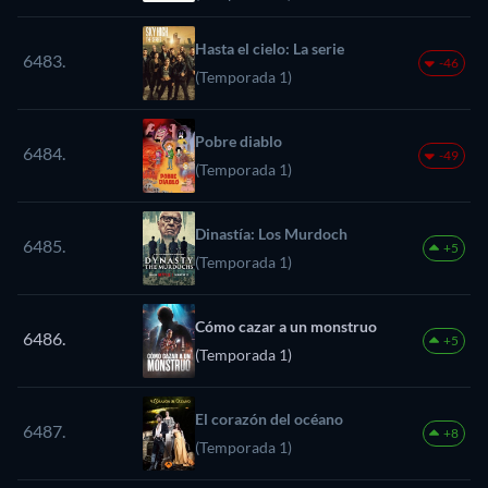
Hasta el cielo: La serie
6483.
-46
(Temporada 1)
Pobre diablo
6484.
-49
(Temporada 1)
Dinastía: Los Murdoch
6485.
+5
(Temporada 1)
Cómo cazar a un monstruo
6486.
+5
(Temporada 1)
El corazón del océano
6487.
+8
(Temporada 1)