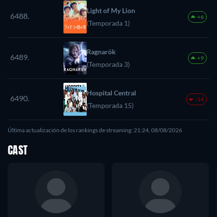
Light of My Lion
6488.
+6
(Temporada 1)
Ragnarök
6489.
+9
(Temporada 3)
Hospital Central
6490.
-14
(Temporada 15)
Última actualización de los rankings de streaming: 21:24, 08/08/2026
CAST