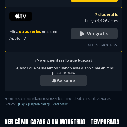
7 días gratis
Luego 9,99€ / mes
Mira
otras series
gratis en
Ver gratis
Apple TV
EN PROMOCIÓN
¿No encuentras lo que buscas?
Déjanos que te avisemos cuando esté disponible en más
plataformas.
Avísame
Hemos buscado actualizaciones en
87
plataformas el
5 de agosto de 2026
a las
06:42:51
.
¿Hay algún problema? ¡Cuéntanoslo!
VER CÓMO CAZAR A UN MONSTRUO - TEMPORADA