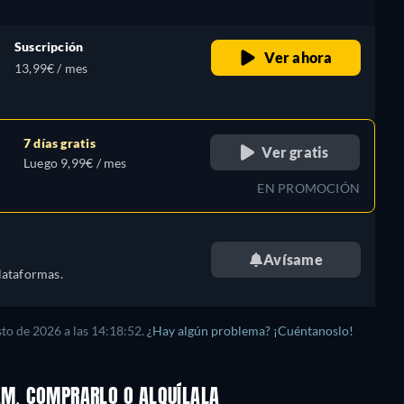
Suscripción
Ver ahora
13,99€ / mes
7 días gratis
Ver gratis
Luego 9,99€ / mes
EN PROMOCIÓN
Avísame
lataformas.
sto de 2026
a las
14:18:52
.
¿Hay algún problema? ¡Cuéntanoslo!
EAM, COMPRARLO O ALQUÍLALA