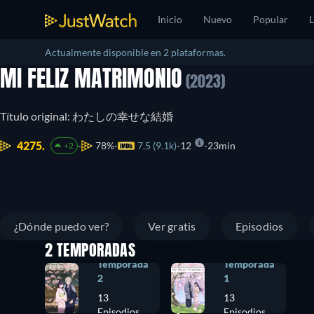
Inicio
Nuevo
Popular
L
Actualmente disponible en 2 plataformas.
MI FELIZ MATRIMONIO
(2023)
Título original: わたしの幸せな結婚
4275.
78%
7.5 (9.1k)
12
23min
+2
¿Dónde puedo ver?
Ver gratis
Episodios
2 TEMPORADAS
Temporada
Temporada
2
1
13
13
Episodios
Episodios