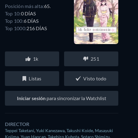
Posición más alta:
65.
Top 10:
0 DÍAS
Top 100:
6 DÍAS
Top 1000:
216 DÍAS
1k
251
Listas
Visto todo
Iniciar sesión
para sincronizar la Watchlist
DIRECTOR
Teppei Taketani
,
Yuki Kanezawa
,
Takushi Koide
,
Masayuki
Kojima
,
Yuan Haocan
,
Takehiro Kubota
,
Sotaro Shimizu
,