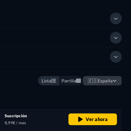
Lista
Parrilla
🇪🇸
España
Suscripción
Ver ahora
8,99€ / mes