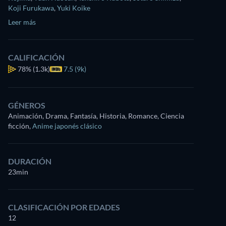
Koji Furukawa
,
Yuki Koike
Leer más
CALIFICACIÓN
78%
(1.3k)
7.5 (9k)
GÉNEROS
Animación, Drama, Fantasía, Historia, Romance, Ciencia
ficción
,
Anime japonés clásico
DURACIÓN
23min
CLASIFICACIÓN POR EDADES
12