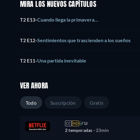
MIRA LOS NUEVOS CAPÍTULOS
T2 E13
-
Cuando llega la primavera…
T2 E12
-
Sentimientos que trascienden a los sueños
T2 E11
-
Una partida inevitable
VER AHORA
Todo
Suscripción
Gratis
CC
HD
12
2 temporadas -
23min