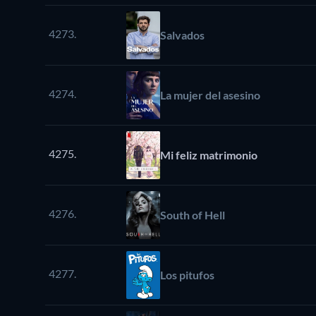
4273.
Salvados
4274.
La mujer del asesino
4275.
Mi feliz matrimonio
4276.
South of Hell
4277.
Los pitufos