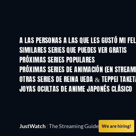
A LAS PERSONAS A LAS QUE LES GUSTÓ MI FE
TV
TV
SIMILARES SERIES QUE PUEDES VER GRATIS
TV
TV
PRÓXIMAS SERIES POPULARES
TV
TV
PRÓXIMAS SERIES DE ANIMACIÓN (EN STREAM
Temporada 2
Temporada 2
OTRAS SERIES DE REINA UEDA & TEPPEI TAKET
TV
TV
JOYAS OCULTAS DE ANIME JAPONÉS CLÁSICO
TV
TV
JustWatch
|
The Streaming Guide
We are hiring!