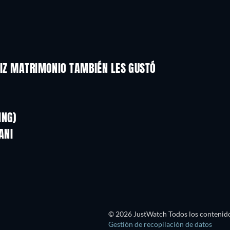
LIZ MATRIMONIO TAMBIÉN LES GUSTÓ
TV
TV
TV
TV
TV
TV
ING)
Temporada 1
Temporada 1
Bass X Machina - Temporada 1
ANI
TV
TV
TV
© 2026 JustWatch Todos los contenido
Gestión de recopilación de datos