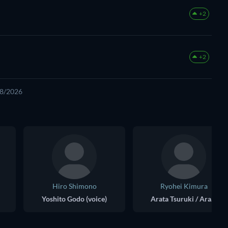
+2
+2
08/2026
Hiro Shimono
Ryohei Kimura
Yoshito Godo (voice)
Arata Tsuruki / Arata Usuba (voice)