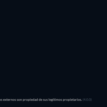
TV
TV
TV
TV
TV
TV
Temporada 1
Temporada 2
TV
TV
TV
TV
s externos son propiedad de sus legítimos propietarios.
(4.0.0)