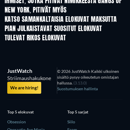
IHMISET, JOTKA PITIVÄT NIMIKKEESTÄ GANGS OF
NEW YORK, PITIVÄT MYÖS
KATSO SAMANKALTAISIA ELOKUVAT MAKSUTTA
PIAN JULKAISTAVAT SUOSITUT ELOKUVAT
TULEVAT RIKOS ELOKUVAT
JustWatch
© 2026 JustWatch Kaikki ulkoinen
sisältö pysyy oikeutetun omistajan
Striimaushakukone
hallussa.
(3.13.0)
We are hiring!
Suostumuksen hallinta
Top 5 elokuvat
Top 5 sarjat
Obsession
Siilo
Operaatio Ave Maria
From