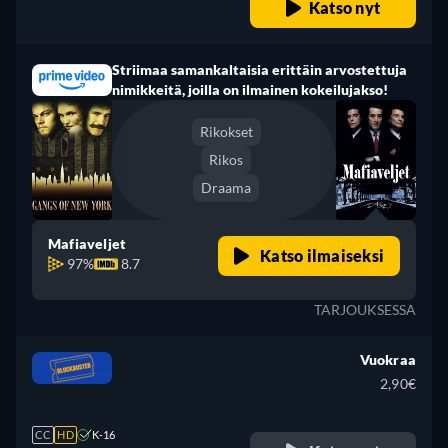
Katso nyt
Ranska, Italia, japani
Striimaa samankaltaisia erittäin arvostettuja
nimikkeitä, joilla on ilmainen kokeilujakso!
Rikokset
Rikos
Draama
Mafiaveljet
Katso ilmaiseksi
97%
8.7
TARJOUKSESSA
Vuokraa
2,90€
CC
HD
K-16