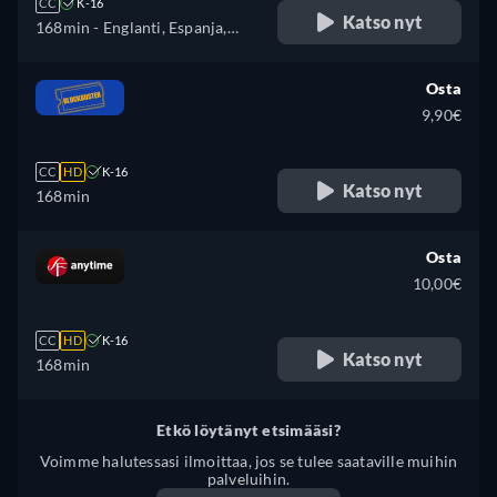
CC
K-16
Katso nyt
168min
- Englanti, Espanja,
Ranska, Italia, japani
Osta
9,90€
CC
HD
K-16
Katso nyt
168min
Osta
10,00€
CC
HD
K-16
Katso nyt
168min
Etkö löytänyt etsimääsi?
Voimme halutessasi ilmoittaa, jos se tulee saataville muihin
palveluihin.