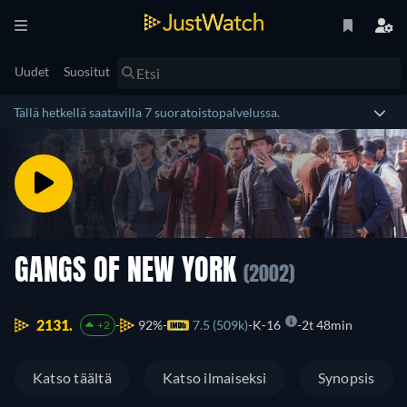
Uudet
Suositut
Tällä hetkellä saatavilla 7 suoratoistopalvelussa.
GANGS OF NEW YORK
(2002)
2131.
92%
7.5 (509k)
K-16
2t 48min
+2
Katso täältä
Katso ilmaiseksi
Synopsis