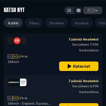
KATSO NYT
🇫🇮
Kaikki
Tilaus
Ilmainen
Vuokraa
Ost
7 päivää ilmaiseksi
Sen jälkeen 7,95€
kuukaudessa
CC
HD
K-16
168min
Katso nyt
7 päivää ilmaiseksi
Sen jälkeen 6,99€
kuukaudessa
CC
HD
K-16
168min
- Englanti, Espanja,