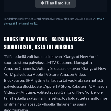
Tilaa ilmoitus
Tarkistimme päivitykset 60 striimauspalvelusta 6. elokuuta 2026 klo 18.08.54.
Jotain
pielessä? Ilmoita meille siitä.
GANGS OF NEW YORK - KATSO NETISSÄ:
SUORATOISTA, OSTA TAI VUOKRAA
Tällä hetkellä voit katsoa elokuvan "Gangs of New York"
suoratoistona palvelussa MTV Katsomo, Lionsgate+
Amazon Channels. Voit myös ostaa elokuvan "Gangs of New
York" palvelussa Apple TV Store, Amazon Video,
Blockbuster, SF Anytime tai ladata tai vuokrata sen netissä
palvelussa Blockbuster, Apple TV Store, Rakuten TV, Amazon
Video, SF Anytime.
Valitettavasti Gangs of New York ei ole
tällä hetkellä saatavilla ilmaiseksi. Jos haluat tietää, milloin se
on ilmainen, napsauta ylhäällä 'Ilmainen' ja paina
ilmoituskelloa.