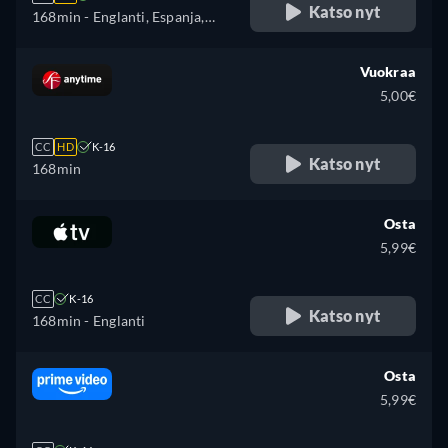
Katso nyt
168min
- Englanti, Espanja,
Ranska, Italia, japani
Vuokraa
5,00€
CC
HD
K-16
Katso nyt
168min
Osta
5,99€
CC
K-16
Katso nyt
168min
- Englanti
Osta
5,99€