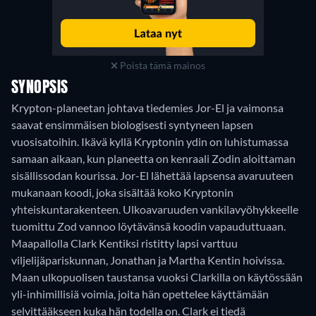
Poista tämä mainos
SYNOPSIS
Krypton-planeetan johtava tiedemies Jor-El ja vaimonsa
saavat ensimmäisen biologisesti syntyneen lapsen
vuosisatoihin. Ikävä kyllä Kryptonin ydin on luhistumassa
samaan aikaan, kun planeetta on kenraali Zodin aloittaman
sisällissodan kourissa. Jor-El lähettää lapsensa avaruuteen
mukanaan koodi, joka sisältää koko Kryptonin
yhteiskuntarakenteen. Ulkoavaruuden vankilavyöhykkeelle
tuomittu Zod vannoo löytävänsä koodin vapauduttuaan.
Maapallolla Clark Kentiksi ristitty lapsi varttuu
viljelijäpariskunnan, Jonathan ja Martha Kentin hoivissa.
Maan ulkopuolisen taustansa vuoksi Clarkilla on käytössään
yli-inhimillisiä voimia, joita hän opettelee käyttämään
selvittääkseen kuka hän todella on. Clark ei tiedä