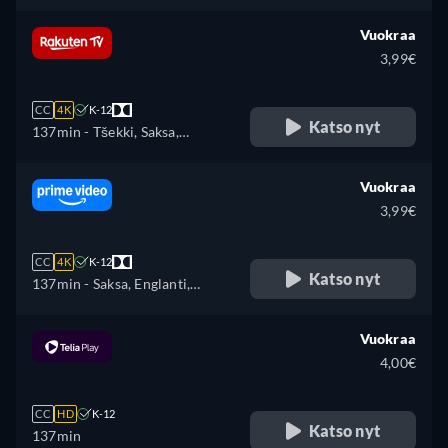
Vuokraa
3,99€
CC
4K
K-12
Katso nyt
137min
- Tšekki, Saksa,
Englanti, Espanja, Ranska,
Unkari, Italia, Puola, Ukraina
Vuokraa
3,99€
CC
4K
K-12
Katso nyt
137min
- Saksa, Englanti,
Espanja, Ranska, Italia, japani,
Puola, Portugali
Vuokraa
4,00€
CC
HD
K-12
Katso nyt
137min