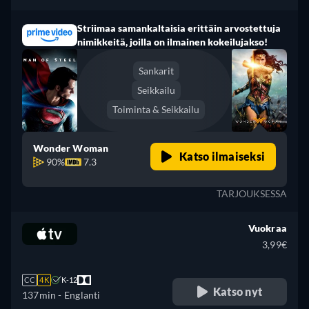
Striimaa samankaltaisia erittäin arvostettuja
nimikkeitä, joilla on ilmainen kokeilujakso!
Sankarit
Seikkailu
Toiminta & Seikkailu
Wonder Woman
Katso ilmaiseksi
90%
7.3
TARJOUKSESSA
Vuokraa
3,99€
CC
4K
K-12
Katso nyt
137min
- Englanti