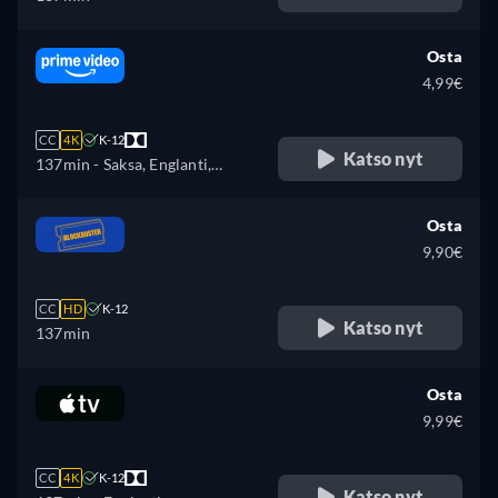
Osta
4,99€
CC
4K
K-12
Katso nyt
137min
- Saksa, Englanti,
Espanja, Ranska, Italia, japani,
Puola, Portugali
Osta
9,90€
CC
HD
K-12
Katso nyt
137min
Osta
9,99€
CC
4K
K-12
Katso nyt