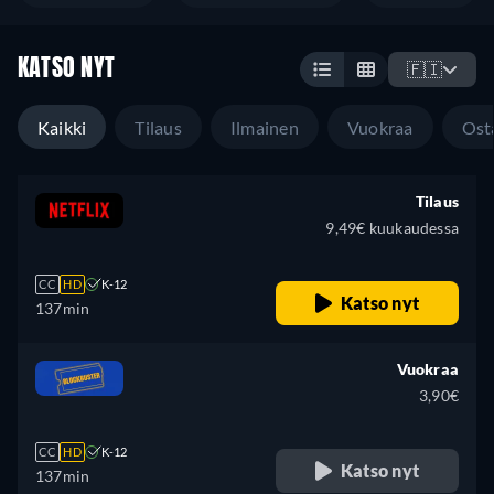
KATSO NYT
🇫🇮
Kaikki
Tilaus
Ilmainen
Vuokraa
Ost
Tilaus
9,49€ kuukaudessa
CC
HD
K-12
Katso nyt
137min
Vuokraa
3,90€
CC
HD
K-12
Katso nyt
137min