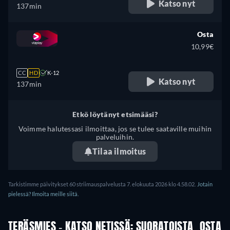
Katso nyt
137min
Osta
10,99€
CC
HD
K-12
Katso nyt
137min
Etkö löytänyt etsimääsi?
Voimme halutessasi ilmoittaa, jos se tulee saataville muihin
palveluihin.
Tilaa ilmoitus
Tarkistimme päivitykset 60 striimauspalvelusta 7. elokuuta 2026 klo 4.58.02.
Jotain
pielessä? Ilmoita meille siitä.
TERÄSMIES - KATSO NETISSÄ: SUORATOISTA, OSTA