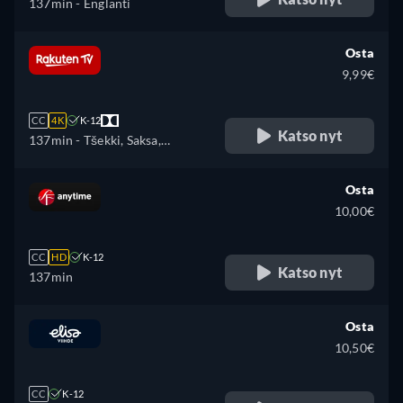
137min
- Englanti
Osta
9,99€
CC
4K
K-12
Katso nyt
137min
- Tšekki, Saksa,
Englanti, Espanja, Ranska,
Unkari, Italia, Puola, Ukraina
Osta
10,00€
CC
HD
K-12
Katso nyt
137min
Osta
10,50€
CC
K-12