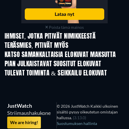
Poista tämä mainos
IHMISET, JOTKA PITIVÄT NIMIKKEESTÄ
TERÄSMIES, PITIVÄT MYÖS
KATSO SAMANKALTAISIA ELOKUVAT MAKSUTTA
PIAN JULKAISTAVAT SUOSITUT ELOKUVAT
TULEVAT TOIMINTA & SEIKKAILU ELOKUVAT
JustWatch
© 2026 JustWatch Kaikki ulkoinen
sisältö pysyy oikeutetun omistajan
Striimaushakukone
hallussa.
(3.13.0)
We are hiring!
Suostumuksen hallinta