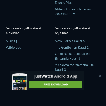
Disney Plus
Mitä uutta on palvelussa
JustWatch TV
Seuraavaksi julkaistavat
Seuraavaksi julkaistavat
elokuvat
ohjelmat
Susie Q
Slow Horses Kausi 6
Wildwood
The Gentlemen Kausi 2
Onko rakkaus sokea? Iso-
Britannia Kausi 3
90 päivää morsiamena: UK
Kausi 3
The Chosen in the Wild with
Bear Grylls Kausi 1