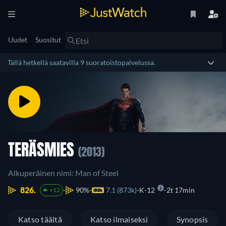
Uudet
Suositut
Tällä hetkellä saatavilla 9 suoratoistopalvelussa.
TERÄSMIES
(2013)
Alkuperäinen nimi: Man of Steel
826.
90%
7.1 (873k)
K-12
2t 17min
+12
Katso täältä
Katso ilmaiseksi
Synopsis