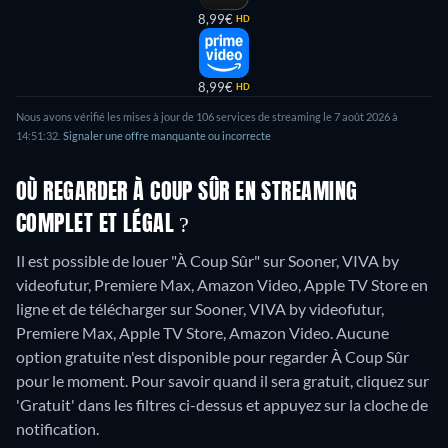
8,99€
HD
8,99€
HD
Nous avons vérifié les mises à jour de
106
services de streaming le
7 août 2026
à
14:51:32
.
Signaler une offre manquante ou incorrecte
OÙ REGARDER À COUP SÛR EN STREAMING
COMPLET ET LÉGAL ?
Il est possible de louer "À Coup Sûr" sur Sooner, VIVA by
videofutur, Premiere Max, Amazon Video, Apple TV Store en
ligne et de télécharger sur Sooner, VIVA by videofutur,
Premiere Max, Apple TV Store, Amazon Video.
Aucune
option gratuite n'est disponible pour regarder À Coup Sûr
pour le moment. Pour savoir quand il sera gratuit, cliquez sur
'Gratuit' dans les filtres ci-dessus et appuyez sur la cloche de
notification.