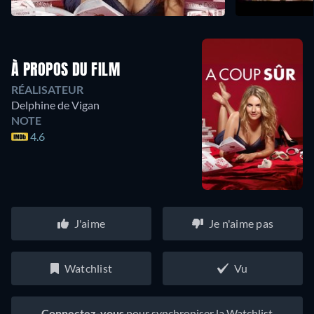
À PROPOS DU FILM
RÉALISATEUR
Delphine de Vigan
NOTE
4.6
J'aime
Je n'aime pas
Watchlist
Vu
Connectez-vous
pour synchroniser la Watchlist