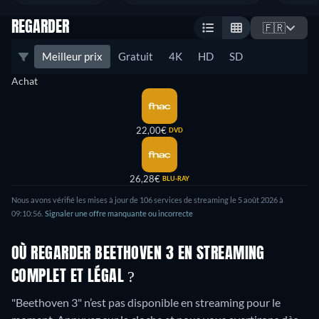
REGARDER
🇫🇷
Meilleur prix
Gratuit
4K
HD
SD
Achat
22,00€
DVD
26,28€
BLU-RAY
Nous avons vérifié les mises à jour de 106 services de streaming le 5 août 2026 à
09:10:56.
Signaler une offre manquante ou incorrecte
OÙ REGARDER BEETHOVEN 3 EN STREAMING
COMPLET ET LÉGAL ?
"Beethoven 3" n’est pas disponible en streaming pour le