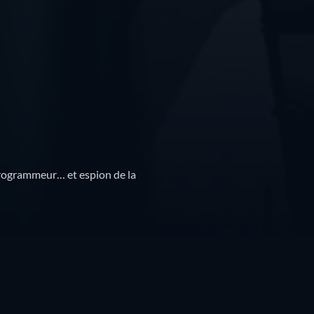
 programmeur… et espion de la
Résumé
Bandes-annonces
Programmes similair