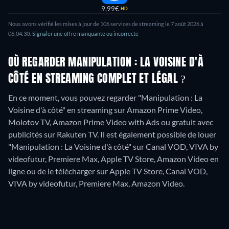
9,99€
HD
Nous avons vérifié les mises à jour de
106
services de streaming le
7 août 2026
à
06:04:30
.
Signaler une offre manquante ou incorrecte
OÙ REGARDER MANIPULATION : LA VOISINE D'À
CÔTÉ EN STREAMING COMPLET ET LÉGAL ?
En ce moment, vous pouvez regarder "Manipulation : La
Voisine d'à côté" en streaming sur Amazon Prime Video,
Molotov TV, Amazon Prime Video with Ads ou gratuit avec
publicités sur Rakuten TV. Il est également possible de louer
"Manipulation : La Voisine d'à côté" sur Canal VOD, VIVA by
videofutur, Premiere Max, Apple TV Store, Amazon Video en
ligne ou de le télécharger sur Apple TV Store, Canal VOD,
VIVA by videofutur, Premiere Max, Amazon Video.