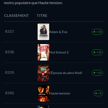
moins populaire que Haute tension.
CLASSEMENT
TITRE
8337.
Adam & Eva
+18
8338.
Hot School 2
+18
8339.
L'Épouse du père Noël
+19
8340.
Haute tension
+4