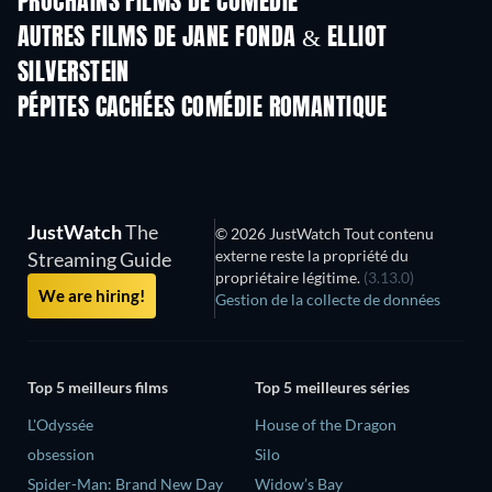
PROCHAINS FILMS DE COMÉDIE
AUTRES FILMS DE JANE FONDA & ELLIOT
SILVERSTEIN
PÉPITES CACHÉES COMÉDIE ROMANTIQUE
Série
JustWatch
The
© 2026 JustWatch Tout contenu
externe reste la propriété du
Streaming Guide
propriétaire légitime.
(3.13.0)
We are hiring!
Gestion de la collecte de données
Top 5 meilleurs films
Top 5 meilleures séries
L'Odyssée
House of the Dragon
obsession
Silo
Spider-Man: Brand New Day
Widow’s Bay