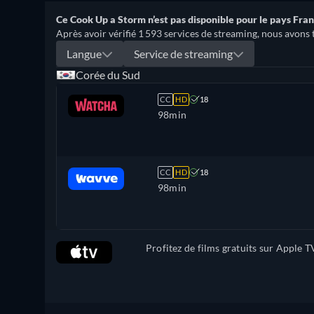
Ce Cook Up a Storm n’est pas disponible pour le pays Fra
Après avoir vérifié 1 593 services de streaming, nous avons 
Langue
Service de streaming
Corée du Sud
CC
HD
18
98min
CC
HD
18
98min
Profitez de films gratuits sur Apple T