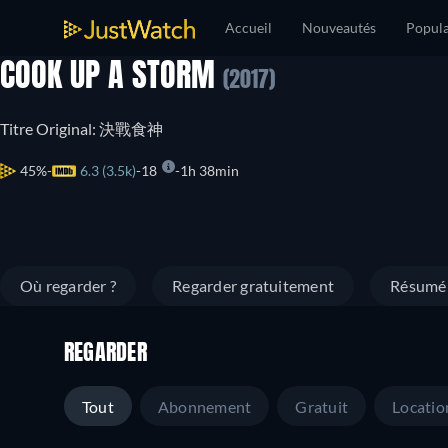
Accueil
Nouveautés
Popula
COOK UP A STORM
(2017)
Titre Original: 決戰食神
45%
6.3 (3.5k)
18
1h 38min
Où regarder ?
Regarder gratuitement
Résumé
REGARDER
Tout
Abonnement
Gratuit
Locatio