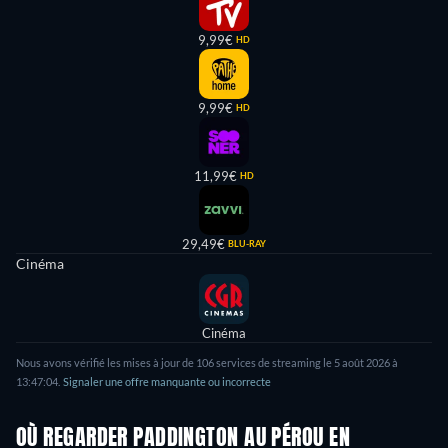
9,99€
HD
9,99€
HD
11,99€
HD
29,49€
BLU-RAY
Cinéma
Cinéma
Nous avons vérifié les mises à jour de
106
services de streaming le
5 août 2026
à
13:47:04
.
Signaler une offre manquante ou incorrecte
OÙ REGARDER PADDINGTON AU PÉROU EN