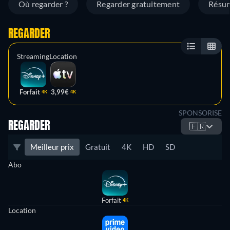
Où regarder ?
Regarder gratuitement
Résu
REGARDER
Streaming
Location
Forfait
3,99€
4K
4K
SPONSORISE
REGARDER
🇫🇷
Meilleur prix
Gratuit
4K
HD
SD
Abo
Forfait
4K
Location