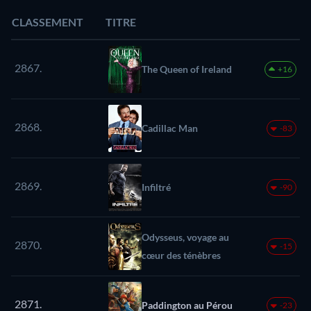
CLASSEMENT
TITRE
2867.
The Queen of Ireland
+16
2868.
Cadillac Man
-83
2869.
Infiltré
-90
Odysseus, voyage au
2870.
-15
cœur des ténèbres
2871.
Paddington au Pérou
-23