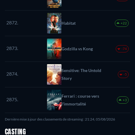
2872.
Habitat
+22
2873.
Godzilla vs Kong
-74
Sensitive: The Untold
2874.
-5
Story
Ferrari : course vers
2875.
+3
l'immortalité
Dernière mise à jour des classements de streaming : 21:24, 05/08/2026
CASTING