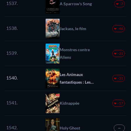
1537.
A Sparrow's Song
-7
1538.
Jackass, le film
-46
Monstres contre
1539.
-31
Aliens
Les Animaux
1540.
-31
fantastiques : Les
Secrets de
Dumbledore
1541.
Kidnappée
-17
1542.
Holy Ghost
—