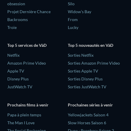
obsession
Silo
Projet Dernière Chance
Widow’s Bay
Backrooms
From
Troie
Lucky
Top 5 services de VàD
Top 5 nouveautés en VàD
Netflix
Sorties Netflix
Amazon Prime Video
Sorties Amazon Prime Video
Apple TV
Sorties Apple TV
Disney Plus
Sorties Disney Plus
JustWatch TV
Sorties JustWatch TV
Prochains films à venir
Prochaines séries à venir
‎Papa à plein temps
Yellowjackets Saison 4
The Man I Love
Slow Horses Saison 6
The Social Reckoning
Dune : Prophecy Saison 2