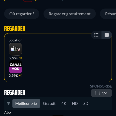
Où regarder ?
Regarder gratuitement
Résu
REGARDER
Location
2,99€
4K
2,99€
HD
SPONSORISE
REGARDER
🇫🇷
Meilleur prix
Gratuit
4K
HD
SD
Abo