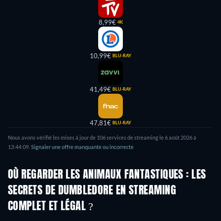
8,99€
4K
10,99€
BLU-RAY
41,49€
BLU-RAY
47,81€
BLU-RAY
Nous avons vérifié les mises à jour de
106
services de streaming le
6 août 2026
à
13:44:09
.
Signaler une offre manquante ou incorrecte
OÙ REGARDER LES ANIMAUX FANTASTIQUES : LES
SECRETS DE DUMBLEDORE EN STREAMING
COMPLET ET LÉGAL ?