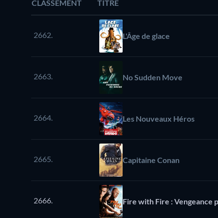
CLASSEMENT
TITRE
2662.
L'Âge de glace
2663.
No Sudden Move
2664.
Les Nouveaux Héros
2665.
Capitaine Conan
2666.
Fire with Fire : Vengeance p