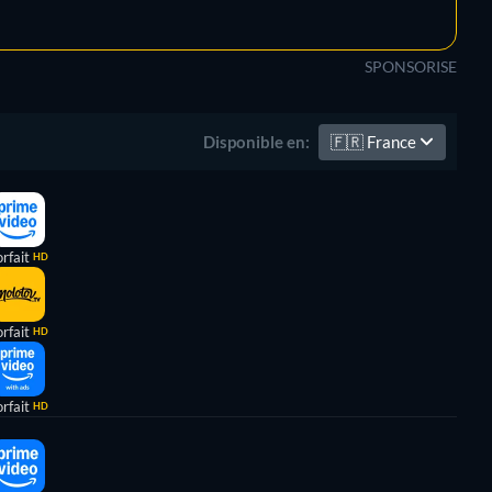
SPONSORISE
🇫🇷
France
Disponible en:
rfait
HD
rfait
HD
rfait
HD