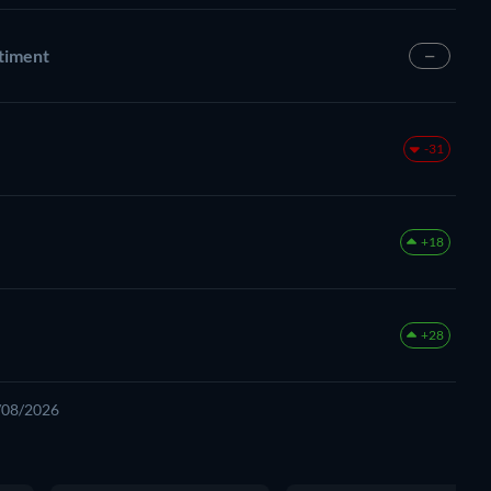
âtiment
—
-31
+18
+28
8/08/2026