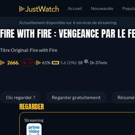
Accueil
Nouveautés
Popula
Actuellement disponible sur 6 services de streaming.
FIRE WITH FIRE : VENGEANCE PAR LE F
Titre Original: Fire with Fire
2666.
61%
5.6 (29k)
18
1h 37min
-47
Où regarder ?
Regarder gratuitement
Résumé
REGARDER
Streaming