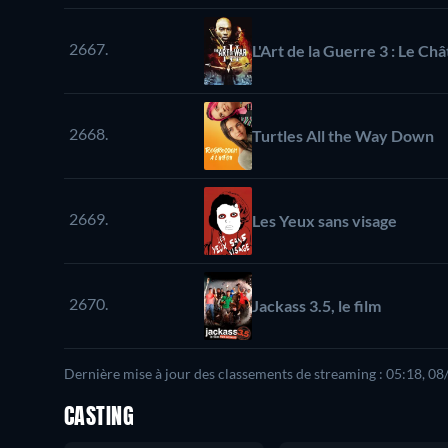
2667.
L'Art de la Guerre 3 : Le Ch
2668.
Turtles All the Way Down
2669.
Les Yeux sans visage
2670.
Jackass 3.5, le film
Dernière mise à jour des classements de streaming : 05:18, 0
CASTING