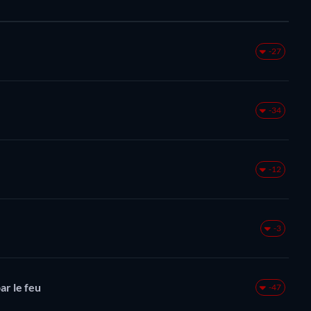
-27
-34
-12
-3
ar le feu
-47