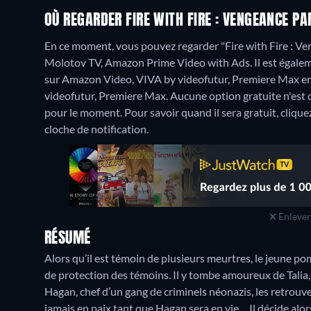
OÙ REGARDER FIRE WITH FIRE : VENGEANCE PA
En ce moment, vous pouvez regarder "Fire with Fire : V
Molotov TV, Amazon Prime Video with Ads. Il est égalemen
sur Amazon Video, VIVA by videofutur, Premiere Max en 
videofutur, Premiere Max.
Aucune option gratuite n'est d
pour le moment. Pour savoir quand il sera gratuit, cliquez 
cloche de notification.
Enlever 
RÉSUMÉ
Alors qu’il est témoin de plusieurs meurtres, le jeune 
de protection des témoins. Il y tombe amoureux de Talia,
Hagan, chef d’un gang de criminels néonazis, les retrouv
jamais en paix tant que Hagan sera en vie… Il décide alor