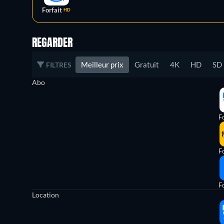
Forfait
HD
REGARDER
Meilleur prix
Gratuit
4K
HD
SD
FILTRES
Abo
Fo
Fo
Fo
Location