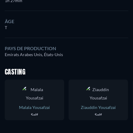
1h 27min
ÂGE
T
PAYS DE PRODUCTION
Emirats Arabes Unis, États-Unis
CASTING
Malala Yousafzai
Ziauddin Yousafzai
Self
Self