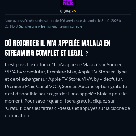
9,99€
HD
Nous avons vérifié les mises à jour de
106
services de streaming le
8 août 2026
à
20:18:48
.
Signaler une offre manquante ou incorrecte
OÙ REGARDER IL M'A APPELÉE MALALA EN
STREAMING COMPLET ET LÉGAL ?
Il est possible de louer "Il m'a appelée Malala" sur Sooner,
VIVA by videofutur, Premiere Max, Apple TV Store en ligne
et de télécharger sur Apple TV Store, VIVA by videofutur,
Premiere Max, Canal VOD, Sooner.
Aucune option gratuite
n'est disponible pour regarder Il m'a appelée Malala pour le
moment. Pour savoir quand il sera gratuit, cliquez sur
'Gratuit' dans les filtres ci-dessus et appuyez sur la cloche de
notification.