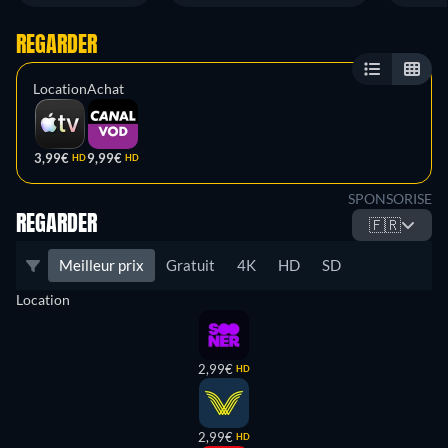
REGARDER
Location
Achat
3,99€
9,99€
HD
HD
SPONSORISE
REGARDER
🇫🇷
Meilleur prix
Gratuit
4K
HD
SD
Location
2,99€
HD
2,99€
HD