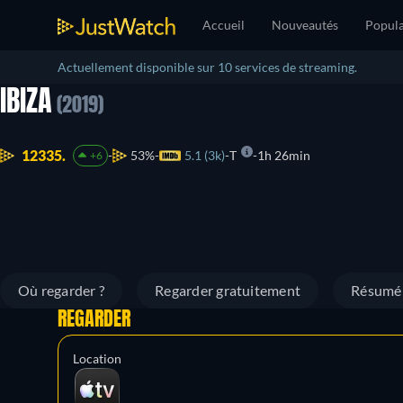
Accueil
Nouveautés
Popula
Actuellement disponible sur 10 services de streaming.
IBIZA
(2019)
12335.
53%
5.1 (3k)
T
1h 26min
+6
Où regarder ?
Regarder gratuitement
Résumé
REGARDER
Location