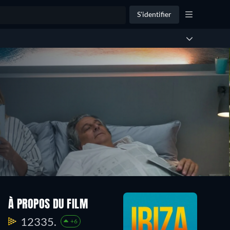
S'identifier
À PROPOS DU FILM
12335.
+6