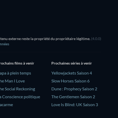
nu externe reste la propriété du propriétaire légitime.
(4.0.0)
onnées
rochains films à venir
Prochaines séries à venir
Papa à plein temps
Yellowjackets Saison 4
he Man I Love
Slow Horses Saison 6
he Social Reckoning
Dune : Prophecy Saison 2
a Conscience politique
The Gentlemen Saison 2
acarme
Love Is Blind: UK Saison 3