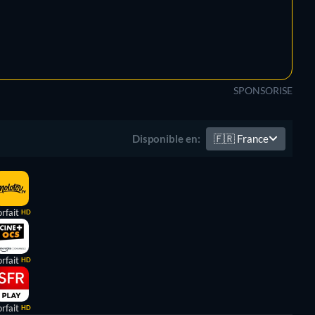
SPONSORISE
🇫🇷
France
Disponible en:
rfait
HD
rfait
HD
rfait
HD