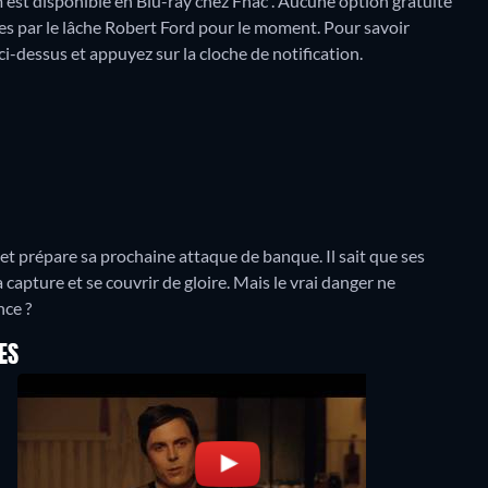
m est disponible en Blu-ray chez Fnac .
Aucune option gratuite
es par le lâche Robert Ford pour le moment. Pour savoir
s ci-dessus et appuyez sur la cloche de notification.
 prépare sa prochaine attaque de banque. Il sait que ses
 capture et se couvrir de gloire. Mais le vrai danger ne
nce ?
ES