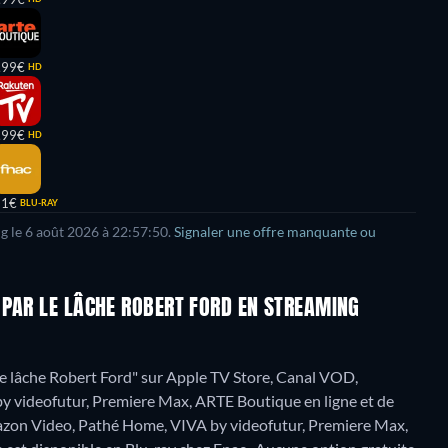
,99€
HD
,99€
HD
81€
BLU-RAY
g le
6 août 2026
à
22:57:50
.
Signaler une offre manquante ou
 PAR LE LÂCHE ROBERT FORD EN STREAMING
r le lâche Robert Ford" sur Apple TV Store, Canal VOD,
 videofutur, Premiere Max, ARTE Boutique en ligne et de
azon Video, Pathé Home, VIVA by videofutur, Premiere Max,