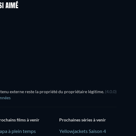
SI AIMÉ
Série
nu externe reste la propriété du propriétaire légitime.
(4.0.0)
onnées
rochains films à venir
Prochaines séries à venir
Papa à plein temps
Yellowjackets Saison 4