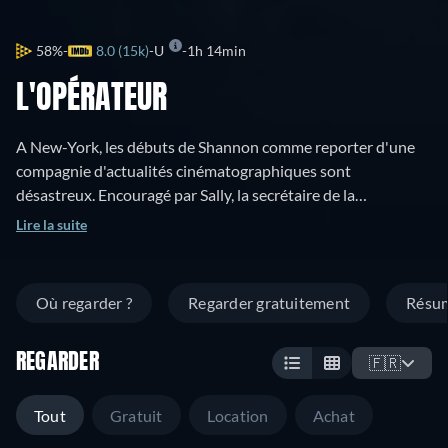
58%
8.0 (15k)
U
1h 14min
L'OPÉRATEUR
A New-York, les débuts de Shannon comme reporter d'une
compagnie d'actualités cinématographiques sont
désastreux. Encouragé par Sally, la secrétaire de la
compagnie, il s'impose en tournant une émeute dans le
Lire la suite
quartier chinois. Ensuite, il sauve Sally évanouie lors d'un
accident de hors-bord ; exploit que s'attribue un lâche, mais
un singe avait tourné la manivelle de l'appareil de Keaton et
Où regarder ?
Regarder gratuitement
Résu
filmé la scène.
REGARDER
🇫🇷
Tout
Gratuit
Location
Achat