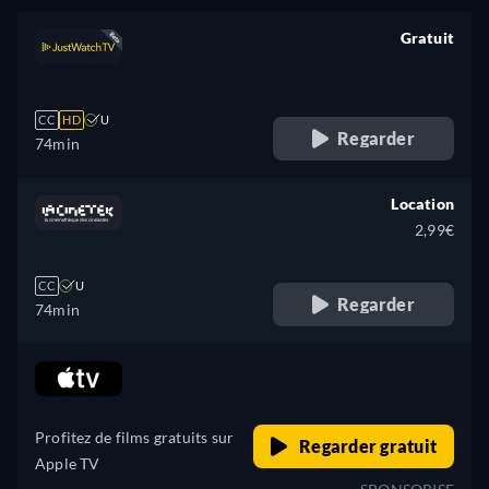
Gratuit
retail price
CC
HD
U
Regarder
74min
Location
2,99€
CC
U
Regarder
74min
retail price
Profitez de films gratuits sur
Regarder gratuit
Apple TV