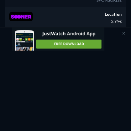
SPONSORISE
Location
2,99€
CC
U
Regarder
74min
Achat
7,99€
CC
U
Regarder
74min
Achat
7,99€
CC
U
Regarder