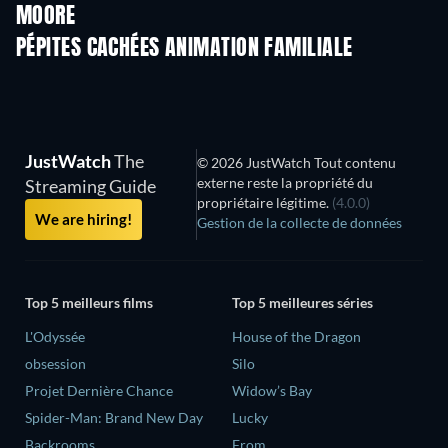
MOORE
PÉPITES CACHÉES ANIMATION FAMILIALE
Série
JustWatch
The
© 2026 JustWatch Tout contenu
externe reste la propriété du
Streaming Guide
propriétaire légitime.
(4.0.0)
We are hiring!
Gestion de la collecte de données
Top 5 meilleurs films
Top 5 meilleures séries
L'Odyssée
House of the Dragon
obsession
Silo
Projet Dernière Chance
Widow’s Bay
Spider-Man: Brand New Day
Lucky
Backrooms
From