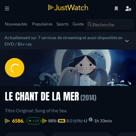
Nouveautés
Populaires
Sports
Guide
Actuellement sur 7 services de streaming et aussi disponible en
DVD / Blu-ray.
LE CHANT DE LA MER
(2014)
Titre Original: Song of the Sea
6586.
88%
8.0 (69k)
U
1h 33min
+19