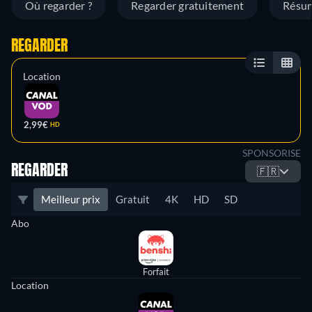
Où regarder ?
Regarder gratuitement
Résu
REGARDER
Location
2,99€
HD
SPONSORISE
REGARDER
🇫🇷
Meilleur prix
Gratuit
4K
HD
SD
Abo
Forfait
Location