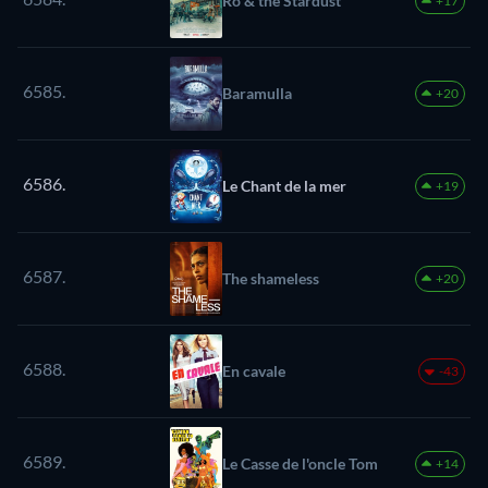
Ro & the Stardust
+17
6585.
Baramulla
+20
6586.
Le Chant de la mer
+19
6587.
The shameless
+20
6588.
En cavale
-43
6589.
Le Casse de l'oncle Tom
+14