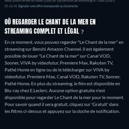
Nous avons vérifié les mises à jour de
106
services de streaming le
7 août 2026
à
05:16:14
.
Signaler une offre manquante ou incorrecte
OÙ REGARDER LE CHANT DE LA MER EN
STREAMING COMPLET ET LÉGAL ?
En ce moment, vous pouvez regarder "Le Chant de la mer" en
streaming sur Benshi Amazon Channel. Il est également
possible de louer "Le Chant de la mer" sur Canal VOD,
Sooner, VIVA by videofutur, Premiere Max, Rakuten TV,
Pathé Home en ligne ou de le télécharger sur VIVA by
videofutur, Premiere Max, Canal VOD, Rakuten TV, Sooner,
Pathé Home.
En plus du streaming, le film est disponible en
Blu-ray chez E.Leclerc.
Aucune option gratuite n'est
disponible pour regarder Le Chant de la mer pour le moment.
Pour savoir quand il sera gratuit, cliquez sur 'Gratuit' dans
les filtres ci-dessus et appuyez sur la cloche de notification.