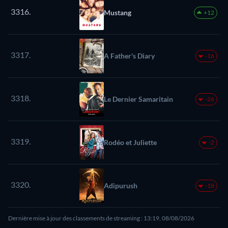
3316.
Mustang
+12
3317.
A Father's Diary
-16
3318.
Le Dernier Samaritain
-26
3319.
Rodéo et Juliette
-2
3320.
Adipurush
-18
Dernière mise à jour des classements de streaming : 13:19, 08/08/2026