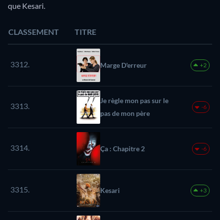
que Kesari.
CLASSEMENT
TITRE
3312.
Marge D'erreur
+2
Je règle mon pas sur le
3313.
-6
pas de mon père
3314.
Ça : Chapitre 2
-6
3315.
Kesari
+3