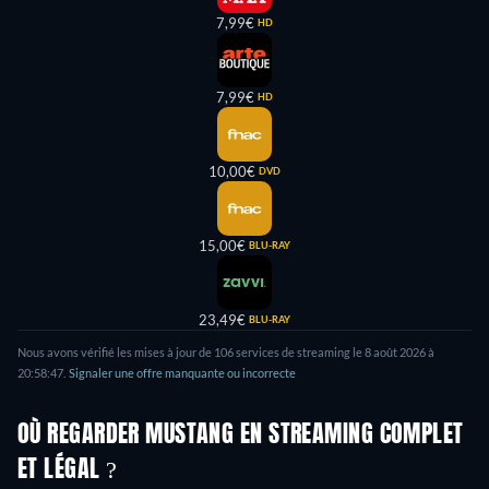
7,99€
HD
7,99€
HD
10,00€
DVD
15,00€
BLU-RAY
23,49€
BLU-RAY
Nous avons vérifié les mises à jour de
106
services de streaming le
8 août 2026
à
20:58:47
.
Signaler une offre manquante ou incorrecte
OÙ REGARDER MUSTANG EN STREAMING COMPLET
ET LÉGAL ?