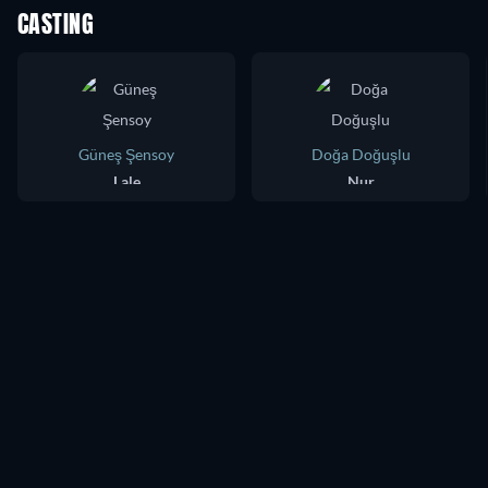
CASTING
Güneş Şensoy
Doğa Doğuşlu
Lale
Nur