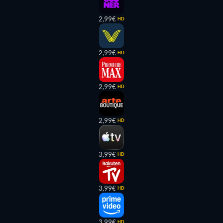
2,99€
HD
2,99€
HD
2,99€
HD
2,99€
HD
3,99€
HD
3,99€
HD
3,99€
HD