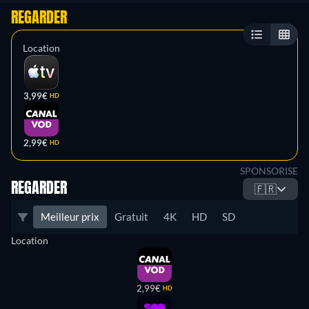
REGARDER
Location
3,99€
HD
2,99€
HD
SPONSORISE
REGARDER
🇫🇷
Meilleur prix
Gratuit
4K
HD
SD
Location
2,99€
HD