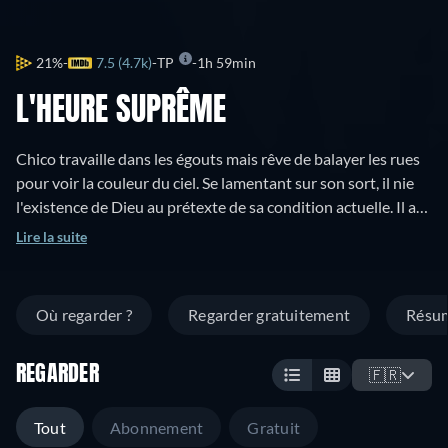
21%
7.5 (4.7k)
TP
1h 59min
L'HEURE SUPRÊME
Chico travaille dans les égouts mais rêve de balayer les rues
pour voir la couleur du ciel. Se lamentant sur son sort, il nie
l'existence de Dieu au prétexte de sa condition actuelle. Il a
prié et donné dix francs dans une église sans obtenir la
Lire la suite
moindre réalisation de ses vœux. Mais le père Chevillon
entendant sa plainte lui offre deux médailles religieuses et lui
offre le poste de balayeur dont il rêve.
Où regarder ?
Regarder gratuitement
Résu
REGARDER
🇫🇷
Tout
Abonnement
Gratuit