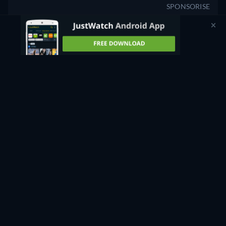
SPONSORISE
Vous n'avez pas trouvé ce que vous cherchiez ?
Nous vous préviendrons dès que ce sera disponible sur
d'autres services de streaming.
M'avertir
Nous avons vérifié les mises à jour de 106 services de streaming le 3 août 2026 à
20:22:12.
Signaler une offre manquante ou incorrecte
OÙ REGARDER L'HEURE SUPRÊME EN STREAMING
COMPLET ET LÉGAL ?
En ce moment, vous pouvez regarder "L'Heure suprême" en
streaming sur Artiflix.
Vous pouvez également regarder ce
titre gratuitement sur JustWatch TV.