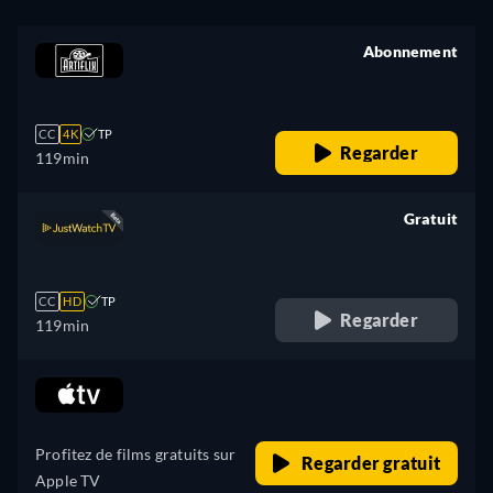
Abonnement
retail price
CC
4K
TP
Regarder
119min
Gratuit
retail price
CC
HD
TP
Regarder
119min
retail price
Profitez de films gratuits sur
Regarder gratuit
Apple TV