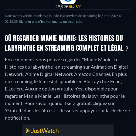
29,99€
BLU-RAY
Nous avons vérifié les mises à jour de 106 services de streaming le 8 août 2026 à
02:12:39.
Signaler une offre manquante ou incorrecte
OÙ REGARDER MANIE MANIE: LES HISTOIRES DU
LABYRINTHE EN STREAMING COMPLET ET LÉGAL ?
En ce moment, vous pouvez regarder "Manie Manie: Les
Histoires du labyrinthe" en streaming sur Animation Digital
Network, Anime Digital Network Amazon Channel.
En plus
du streaming, le film est disponible en Blu-ray chez Fnac ,
E.Leclerc.
Aucune option gratuite n'est disponible pour
regarder Manie Manie: Les Histoires du labyrinthe pour le
moment. Pour savoir quand il sera gratuit, cliquez sur
'Gratuit' dans les filtres ci-dessus et appuyez sur la cloche de
notification.