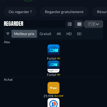
Où regarder ?
Regarder gratuitement
Résu
REGARDER
🇫🇷
Meilleur prix
Gratuit
4K
HD
SD
Abo
Forfait
HD
Forfait
HD
Achat
29,99€
BLU-RAY