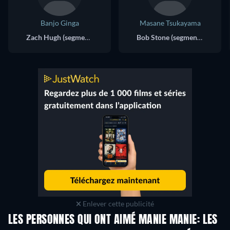
Banjo Ginga
Masane Tsukayama
Zach Hugh (segment "Running Man") (voice)
Bob Stone (segment "Running Man") (voice)
Enlever cette publicité
LES PERSONNES QUI ONT AIMÉ MANIE MANIE: LES