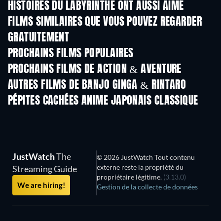
HISTOIRES DU LABYRINTHE ONT AUSSI AIMÉ
FILMS SIMILAIRES QUE VOUS POUVEZ REGARDER
GRATUITEMENT
PROCHAINS FILMS POPULAIRES
PROCHAINS FILMS DE ACTION & AVENTURE
AUTRES FILMS DE BANJO GINGA & RINTARO
PÉPITES CACHÉES ANIME JAPONAIS CLASSIQUE
Série
S
JustWatch
The
© 2026 JustWatch Tout contenu
externe reste la propriété du
Streaming Guide
propriétaire légitime.
(3.13.0)
We are hiring!
Gestion de la collecte de données