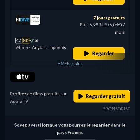
7 jours gratuits
Puis 6,99 $US (6,04€) /
mois
CC
HD
16
94min
- Anglais, Japonais
Regarder
Afficher plus
retail price
Espagne
Profitez de films gratuits sur
Regarder gratuit
Apple TV
SPONSORISE
Soyez averti lorsque vous pourrez le regarder dans le
pays France.