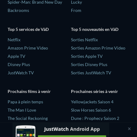
Spider-Man: Brand New Day
Lucky
Backrooms
From
Top 5 services de VàD
Top 5 nouveautés en VàD
Netflix
Sorties Netflix
Amazon Prime Video
Sorties Amazon Prime Video
Apple TV
Sorties Apple TV
Disney Plus
Sorties Disney Plus
JustWatch TV
Sorties JustWatch TV
Prochains films à venir
Prochaines séries à venir
‎Papa à plein temps
Yellowjackets Saison 4
The Man I Love
Slow Horses Saison 6
The Social Reckoning
Dune : Prophecy Saison 2
La Conscience politique
The Gentlemen Saison 2
Quand la vie recommence...
Love Is Blind: UK Saison 3