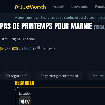
Accueil
Nouveautés
Popula
Actuellement sur 9 services de streaming et aussi disponible e
PAS DE PRINTEMPS POUR MARNIE
(1964
Titre Original: Marnie
78%
7.1 (58k)
12
2h 10min
Où regarder ?
Regarder gratuitement
Résumé
REGARDER
Location