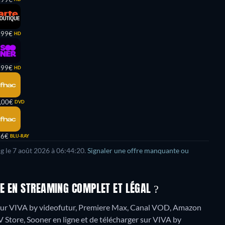
,99€
HD
,99€
HD
,00€
DVD
86€
BLU-RAY
ng le 7 août 2026 à 06:44:20.
Signaler une offre manquante ou
E EN STREAMING COMPLET ET LÉGAL ?
" sur VIVA by videofutur, Premiere Max, Canal VOD, Amazon
Store, Sooner en ligne et de télécharger sur VIVA by