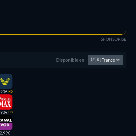
SPONSORISE
🇫🇷
France
Disponible en:
,90€
HD
,90€
HD
2,99€