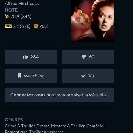
Alfred Hitchcock
NOTE
78%
(344)
7.1 (57k)
78%
284
60
Watchlist
Vu
Connectez-vous
pour synchroniser la Watchlist
GENRES
Crime & Thriller, Drame, Mystère & Thriller, Comédie
Romantique
,
Thriller à suspense