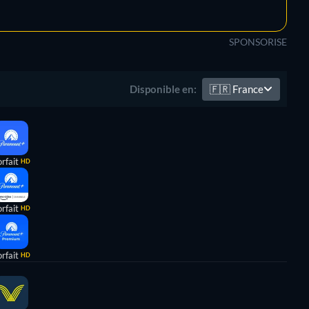
SPONSORISE
🇫🇷
France
Disponible en:
rfait
HD
rfait
HD
rfait
HD