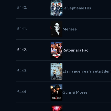
5440.
Le Septième Fils
5441.
Menese
5442.
Retour à la Fac
5443.
Et si la guerre s'arrêtait de
5444.
Guns & Moses