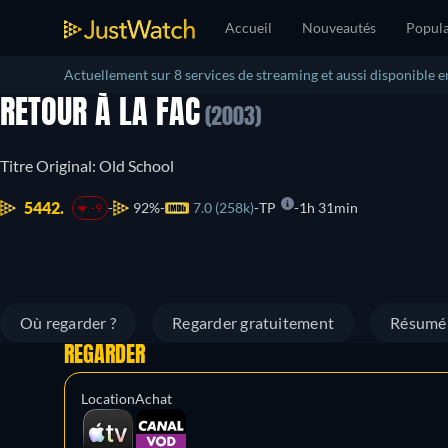
Accueil
Nouveautés
Popula
Actuellement sur 8 services de streaming et aussi disponible e
RETOUR À LA FAC
(2003)
Titre Original: Old School
5442.
92%
7.0 (258k)
TP
1h 31min
-9
Où regarder ?
Regarder gratuitement
Résumé
REGARDER
Location
Achat