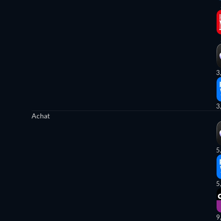
3
3
Achat
5
5
9