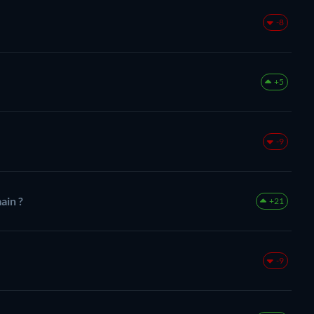
-8
+5
-9
main ?
+21
-9