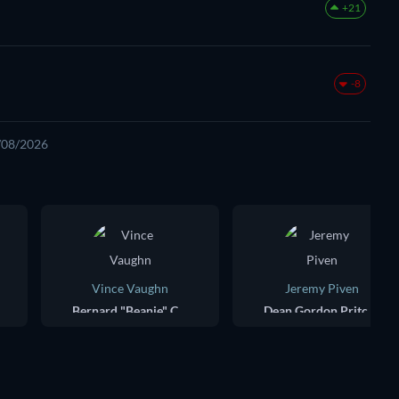
+21
-8
6/08/2026
Vince Vaughn
Jeremy Piven
Bernard "Beanie" Campbell
Dean Gordon Pritchard