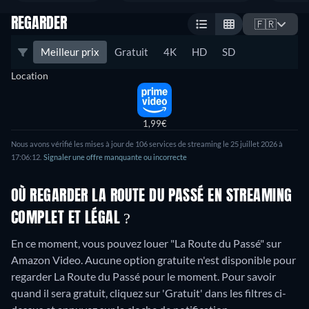
REGARDER
🇫🇷
Meilleur prix
Gratuit
4K
HD
SD
Location
1,99€
Nous avons vérifié les mises à jour de 106 services de streaming le 25 juillet 2026 à
17:06:12.
Signaler une offre manquante ou incorrecte
OÙ REGARDER LA ROUTE DU PASSÉ EN STREAMING
COMPLET ET LÉGAL ?
En ce moment, vous pouvez louer "La Route du Passé" sur
Amazon Video.
Aucune option gratuite n'est disponible pour
regarder La Route du Passé pour le moment. Pour savoir
quand il sera gratuit, cliquez sur 'Gratuit' dans les filtres ci-