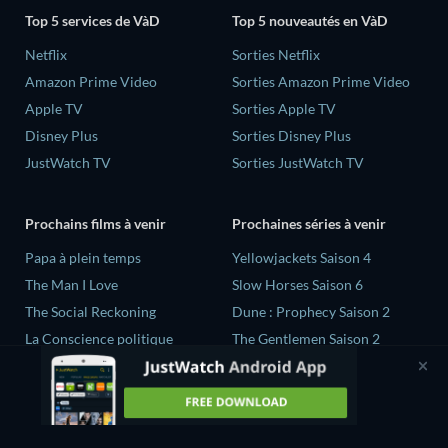
Top 5 services de VàD
Top 5 nouveautés en VàD
Netflix
Sorties Netflix
Amazon Prime Video
Sorties Amazon Prime Video
Apple TV
Sorties Apple TV
Disney Plus
Sorties Disney Plus
JustWatch TV
Sorties JustWatch TV
Prochains films à venir
Prochaines séries à venir
‎Papa à plein temps
Yellowjackets Saison 4
The Man I Love
Slow Horses Saison 6
The Social Reckoning
Dune : Prophecy Saison 2
La Conscience politique
The Gentlemen Saison 2
In All My Journeys I Am
Love Is Blind: UK Saison 3
Returning